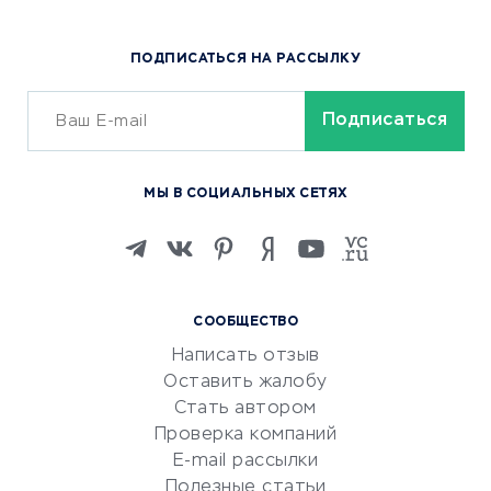
Доставка еды
Популярные товары
ПОДПИСАТЬСЯ НА РАССЫЛКУ
Сервисы доставки
ОБУЧЕНИЕ И РАБОТА
Курсы по обучению
МЫ В СОЦИАЛЬНЫХ СЕТЯХ
Онлайн-школы
Изучение иностранных
языков
Курсы IT и digital
СООБЩЕСТВО
Маркетинг и продажи
Написать отзыв
Репетиторство
Оставить жалобу
Красота и здоровье
Стать автором
Сервисы по поиску работы
Проверка компаний
Сетевой маркетинг
E-mail рассылки
Университеты
Полезные статьи