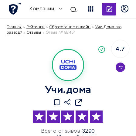
Добави
Компании
Главная
»
Рейтинги
»
Образование онлайн
»
Учи.Дома это
развод?
»
Отзывы
»
Отзыв № 92451
4.7
По
компания
Учи.дома
Всего отзывов
3290