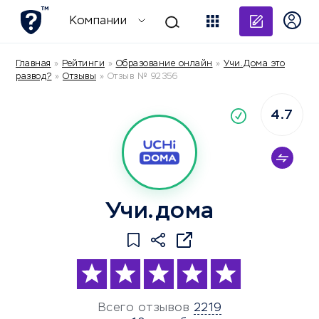
Добави
Компании
Главная
»
Рейтинги
»
Образование онлайн
»
Учи.Дома это
развод?
»
Отзывы
»
Отзыв № 92356
4.7
По
компания
Учи.дома
Всего отзывов
2219