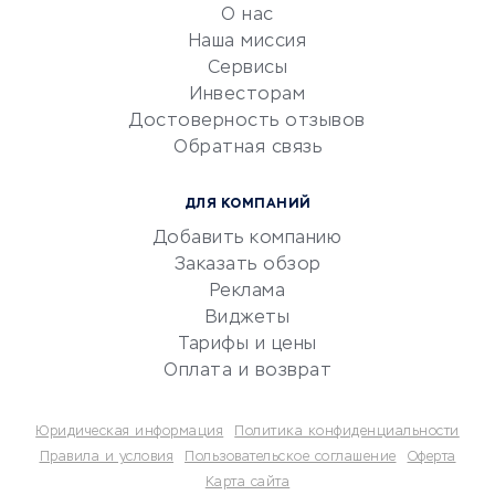
обслуживание
О нас
Эквайринг
Наша миссия
CRM-системы
Сервисы
Инвесторам
Электронный
Достоверность отзывов
документооборот
Обратная связь
Юридические компании
Консалтинговые компании
ДЛЯ КОМПАНИЙ
Аудиторские компании
Добавить компанию
Бухгалтерия онлайн
Заказать обзор
Онлайн-кассы
Реклама
SERM
Виджеты
Тарифы и цены
Digital
Оплата и возврат
КРЕДИТЫ И ЗАЙМЫ
Юридическая информация
Политика конфиденциальности
Потребительские кредиты
Правила и условия
Пользовательское соглашение
Оферта
Карта сайта
Кредитные карты