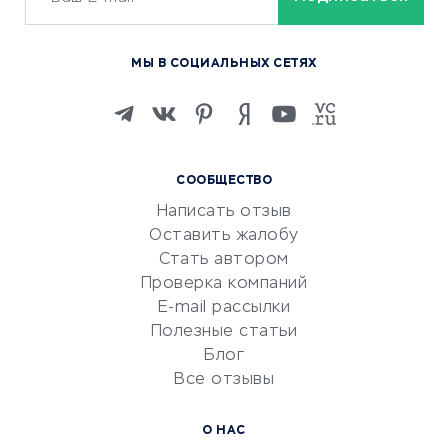
ОБУЧЕНИЕ И РАБОТА
Курсы по обучению
МЫ В СОЦИАЛЬНЫХ СЕТЯХ
Онлайн-школы
Изучение иностранных
языков
Курсы IT и digital
СООБЩЕСТВО
Маркетинг и продажи
Написать отзыв
Репетиторство
Оставить жалобу
Красота и здоровье
Стать автором
Сервисы по поиску работы
Проверка компаний
Сетевой маркетинг
E-mail рассылки
Университеты
Полезные статьи
Блог
Все отзывы
УСЛУГИ ДЛЯ БИЗНЕСА
Расчетно-кассовое
О НАС