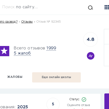
Поиск
по сайту...
это развод?
»
Отзывы
»
Отзыв № 92345
4.8
Всего отзывов
1999
5 жалоб
ЖАЛОБЫ
Еще онлайн школы
5
Оцените отзыв
зования:
2025