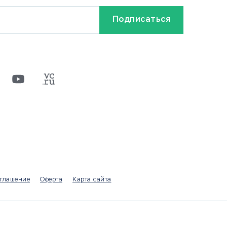
Бонусы и акции
Видео
Разное
х
ти
оглашение
Оферта
Карта сайта
а