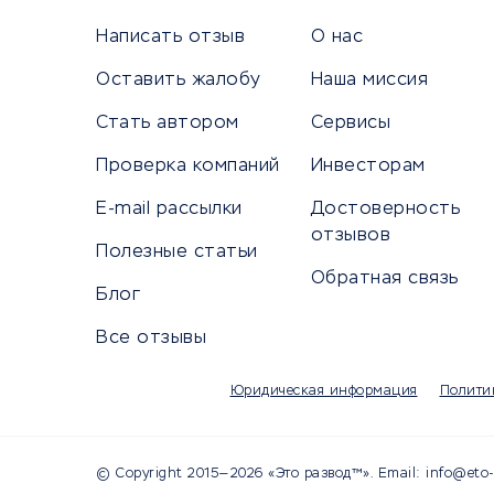
Универ
Написать отзыв
О нас
Оставить жалобу
Наша миссия
Стать автором
Сервисы
КРЕДИТЫ И ЗАЙМЫ
ПУТЕШЕС
Проверка компаний
Инвесторам
Потребительские кредиты
Путеше
E-mail рассылки
Достоверность
Кредитные карты
Покупка
отзывов
Полезные статьи
Дебетовые карты
Бронир
Обратная связь
Микрофинансовые организации
Санато
Блог
Подбор кредита
Бронир
Все отзывы
Улучшение кредитной истории
Страхов
Платежные системы
Авиако
Юридическая информация
Полити
Туропе
© Copyright 2015—2026 «Это развод™». Email: info@eto-