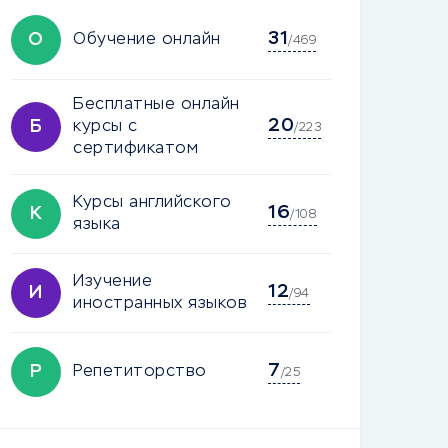
31
О
Обучение онлайн
/469
Бесплатные онлайн
20
Б
курсы с
/223
сертификатом
Курсы английского
16
К
/108
языка
Изучение
12
И
/94
иностранных языков
7
Р
Репетиторство
/25