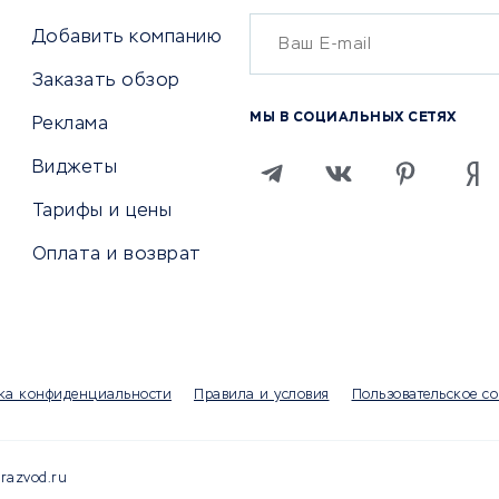
Онлайн-кассы
ситеты
Добавить компанию
SERM
Заказать обзор
Digital
МЫ В СОЦИАЛЬНЫХ СЕТЯХ
Реклама
ТВИЯ И СТРАХОВАНИЕ
ПРОДВИЖЕНИЕ И РЕКЛАМА
Виджеты
ствия
Регистраторы доменов
Тарифы и цены
 билетов
Хостинг компании
Оплата и возврат
ование отелей
Продвижение в социальны
сетях
рии
SEO-сервисы
ование автомобилей
Тизерные и рекламные се
ание онлайн
Аналитика
мпании
ка конфиденциальности
Правила и условия
Пользовательское с
Конструкторы сайтов
раторы
Чаты и чат-боты для сайт
Партнерские сети
razvod.ru