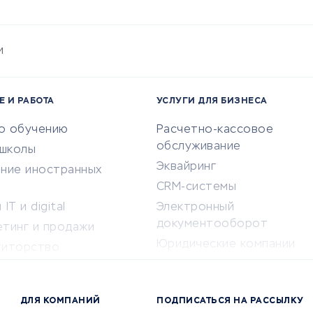
и
Е И РАБОТА
УСЛУГИ ДЛЯ БИЗНЕСА
по обучению
Расчетно-кассовое
обслуживание
-школы
Эквайринг
ение иностранных
CRM-системы
IT и digital
Электронный
документооборот
етинг и продажи
Юридические компании
титорство
Консалтинговые компании
ота и здоровье
Аудиторские компании
 по поиску работы
ДЛЯ КОМПАНИЙ
ПОДПИСАТЬСЯ НА РАССЫЛКУ
Бухгалтерия онлайн
й маркетинг