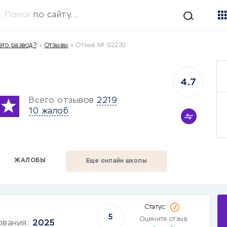
Поиск
по сайту...
это развод?
»
Отзывы
»
Отзыв № 92232
4.7
Всего отзывов
2219
10 жалоб
ЖАЛОБЫ
Еще онлайн школы
5
Оцените отзыв
ования:
2025