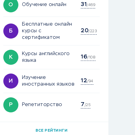
31
О
Обучение онлайн
/469
Бесплатные онлайн
20
Б
курсы с
/223
сертификатом
Курсы английского
16
К
/108
языка
Изучение
12
И
/94
иностранных языков
7
Р
Репетиторство
/25
ВСЕ РЕЙТИНГИ