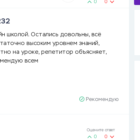
0
0
232
н школой. Остались довольны, всё
таточно высоким уровнем знаний,
ятно на уроке, репетитор объясняет,
омендую всем
Рекомендую
Оцените ответ
0
0