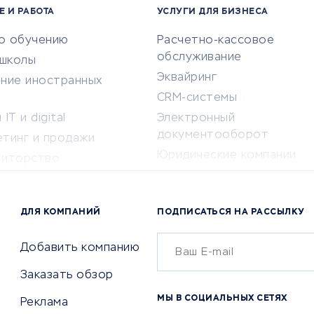
Е И РАБОТА
УСЛУГИ ДЛЯ БИЗНЕСА
по обучению
Расчетно-кассовое
обслуживание
-школы
Эквайринг
ение иностранных
CRM-системы
IT и digital
Электронный
документооборот
етинг и продажи
Юридические компании
титорство
Консалтинговые компании
ота и здоровье
Аудиторские компании
 по поиску работы
ДЛЯ КОМПАНИЙ
ПОДПИСАТЬСЯ НА РАССЫЛКУ
Бухгалтерия онлайн
й маркетинг
Онлайн-кассы
ситеты
Добавить компанию
SERM
Заказать обзор
Digital
МЫ В СОЦИАЛЬНЫХ СЕТЯХ
Реклама