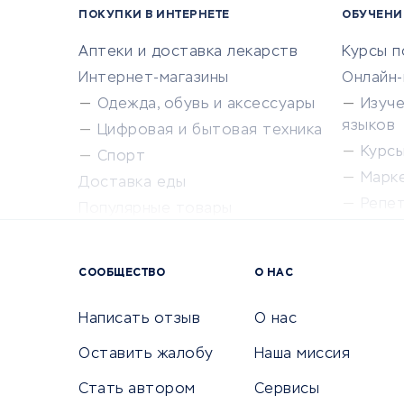
ПОКУПКИ В ИНТЕРНЕТЕ
ОБУЧЕНИ
Аптеки и доставка лекарств
Курсы 
Интернет-магазины
Онлайн
Одежда, обувь и аксессуары
Изуч
языков
Цифровая и бытовая техника
Курсы 
Спорт
Марк
Доставка еды
Репе
Популярные товары
Крас
Сервисы доставки
Сервисы
СООБЩЕСТВО
О НАС
Сетево
Универ
Написать отзыв
О нас
Оставить жалобу
Наша миссия
Стать автором
Сервисы