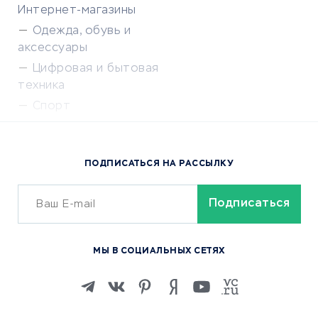
Интернет-магазины
Одежда, обувь и
аксессуары
Цифровая и бытовая
техника
Спорт
Доставка еды
Популярные товары
ПОДПИСАТЬСЯ НА РАССЫЛКУ
Сервисы доставки
ОБУЧЕНИЕ И РАБОТА
Курсы по обучению
МЫ В СОЦИАЛЬНЫХ СЕТЯХ
Онлайн-школы
Изучение иностранных
языков
Курсы IT и digital