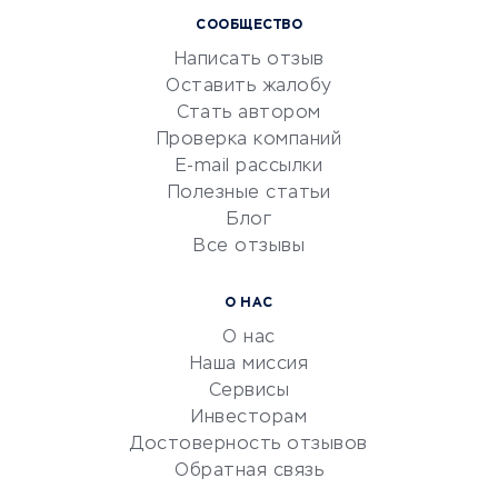
СООБЩЕСТВО
Маркетинг и продажи
Написать отзыв
Репетиторство
Оставить жалобу
Красота и здоровье
Стать автором
Сервисы по поиску работы
Проверка компаний
Сетевой маркетинг
E-mail рассылки
Университеты
Полезные статьи
Блог
Все отзывы
УСЛУГИ ДЛЯ БИЗНЕСА
Расчетно-кассовое
О НАС
обслуживание
О нас
Эквайринг
Наша миссия
CRM-системы
Сервисы
Инвесторам
Электронный
Достоверность отзывов
документооборот
Обратная связь
Юридические компании