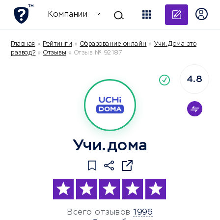
Добави
Компании
Главная
»
Рейтинги
»
Образование онлайн
»
Учи.Дома это
развод?
»
Отзывы
»
Отзыв № 92187
4.8
По
компания
Учи.дома
Всего отзывов
1996