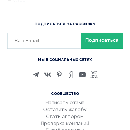
Спорт
Доставка еды
Популярные товары
ПОДПИСАТЬСЯ НА РАССЫЛКУ
Сервисы доставки
ОБУЧЕНИЕ И РАБОТА
Курсы по обучению
МЫ В СОЦИАЛЬНЫХ СЕТЯХ
Онлайн-школы
Изучение иностранных
языков
Курсы IT и digital
СООБЩЕСТВО
Маркетинг и продажи
Написать отзыв
Репетиторство
Оставить жалобу
Красота и здоровье
Стать автором
Сервисы по поиску работы
Проверка компаний
Сетевой маркетинг