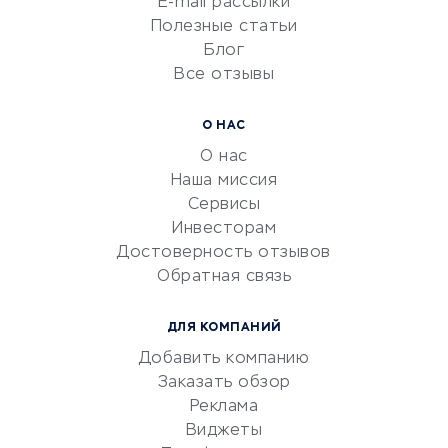
E-mail рассылки
Университеты
Полезные статьи
Блог
Все отзывы
УСЛУГИ ДЛЯ БИЗНЕСА
Расчетно-кассовое
О НАС
обслуживание
О нас
Эквайринг
Наша миссия
CRM-системы
Сервисы
Инвесторам
Электронный
Достоверность отзывов
документооборот
Обратная связь
Юридические компании
Консалтинговые компании
ДЛЯ КОМПАНИЙ
Аудиторские компании
Добавить компанию
Бухгалтерия онлайн
Заказать обзор
Онлайн-кассы
Реклама
SERM
Виджеты