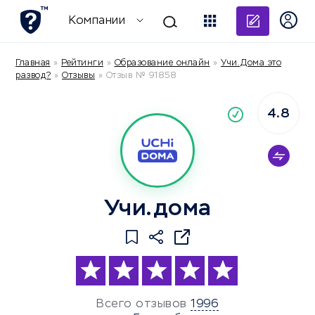
Добави
Компании
Главная
»
Рейтинги
»
Образование онлайн
»
Учи.Дома это
развод?
»
Отзывы
»
Отзыв № 91858
4.8
По
компания
Учи.дома
Всего отзывов
1996