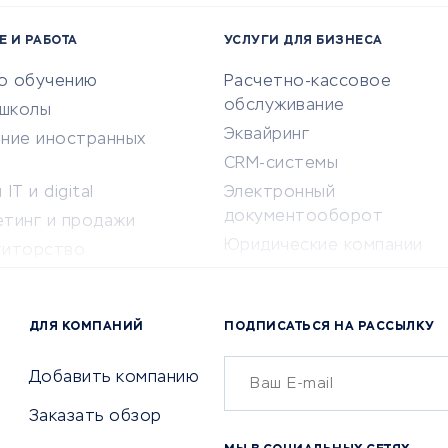
Е И РАБОТА
УСЛУГИ ДЛЯ БИЗНЕСА
по обучению
Расчетно-кассовое
обслуживание
-школы
Эквайринг
ение иностранных
CRM-системы
IT и digital
Электронный
документооборот
етинг и продажи
Юридические компании
титорство
Консалтинговые компании
ота и здоровье
Аудиторские компании
 по поиску работы
ДЛЯ КОМПАНИЙ
ПОДПИСАТЬСЯ НА РАССЫЛКУ
Бухгалтерия онлайн
й маркетинг
Онлайн-кассы
ситеты
Добавить компанию
SERM
Заказать обзор
Digital