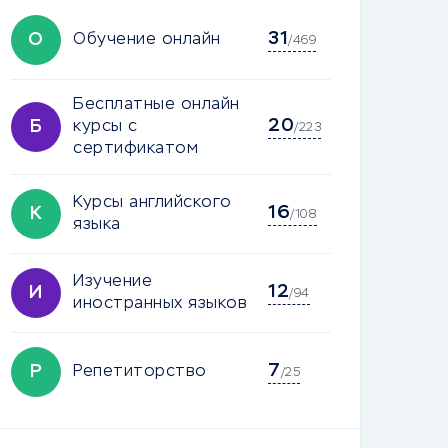
31
О
Обучение онлайн
/469
Бесплатные онлайн
20
Б
курсы с
/223
сертификатом
Курсы английского
16
К
/108
языка
Изучение
12
И
/94
иностранных языков
7
Р
Репетиторство
/25