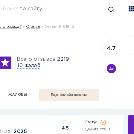
Поиск
по сайту...
это развод?
»
Отзывы
»
Отзыв № 91645
4.7
Всего отзывов
2219
10 жалоб
ЖАЛОБЫ
Еще онлайн школы
4.5
Оцените отзыв
ания:
2025