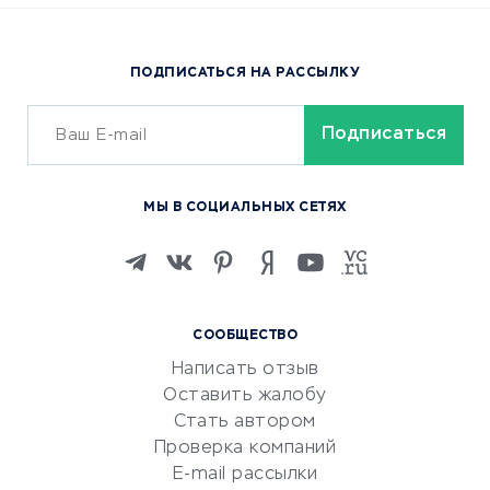
Доставка еды
Популярные товары
ПОДПИСАТЬСЯ НА РАССЫЛКУ
Сервисы доставки
ОБУЧЕНИЕ И РАБОТА
Курсы по обучению
МЫ В СОЦИАЛЬНЫХ СЕТЯХ
Онлайн-школы
Изучение иностранных
языков
Курсы IT и digital
СООБЩЕСТВО
Маркетинг и продажи
Написать отзыв
Репетиторство
Оставить жалобу
Красота и здоровье
Стать автором
Сервисы по поиску работы
Проверка компаний
Сетевой маркетинг
E-mail рассылки