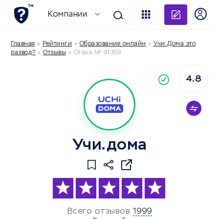
Добави
Компании
Главная
»
Рейтинги
»
Образование онлайн
»
Учи.Дома это
развод?
»
Отзывы
»
Отзыв № 91359
4.8
По
компания
Учи.дома
Всего отзывов
1999