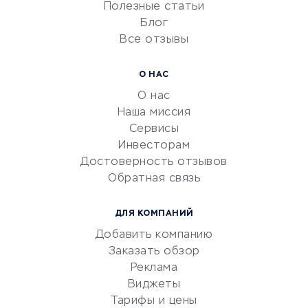
Университеты
Полезные статьи
Блог
Все отзывы
УСЛУГИ ДЛЯ БИЗНЕСА
Расчетно-кассовое
О НАС
обслуживание
О нас
Эквайринг
Наша миссия
CRM-системы
Сервисы
Инвесторам
Электронный
Достоверность отзывов
документооборот
Обратная связь
Юридические компании
Консалтинговые компании
ДЛЯ КОМПАНИЙ
Аудиторские компании
Добавить компанию
Бухгалтерия онлайн
Заказать обзор
Онлайн-кассы
Реклама
SERM
Виджеты
Тарифы и цены
Digital