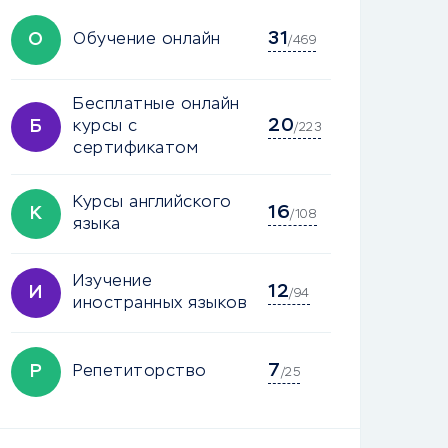
31
О
Обучение онлайн
/469
Бесплатные онлайн
20
Б
курсы с
/223
сертификатом
Курсы английского
16
К
/108
языка
Изучение
12
И
/94
иностранных языков
7
Р
Репетиторство
/25