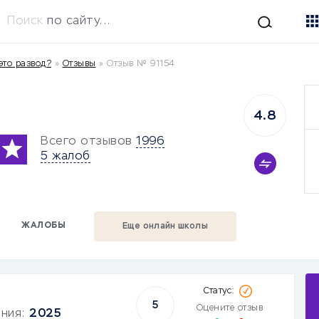
Поиск
по сайту...
это развод?
»
Отзывы
»
Отзыв № 91154
4.8
Всего отзывов
1996
5 жалоб
ЖАЛОБЫ
Еще онлайн школы
5
Оцените отзыв
ания:
2025