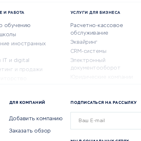
Е И РАБОТА
УСЛУГИ ДЛЯ БИЗНЕСА
по обучению
Расчетно-кассовое
обслуживание
-школы
Эквайринг
ение иностранных
CRM-системы
IT и digital
Электронный
документооборот
етинг и продажи
Юридические компании
титорство
Консалтинговые компании
ота и здоровье
Аудиторские компании
 по поиску работы
ДЛЯ КОМПАНИЙ
ПОДПИСАТЬСЯ НА РАССЫЛКУ
Бухгалтерия онлайн
й маркетинг
Онлайн-кассы
ситеты
Добавить компанию
SERM
Заказать обзор
Digital