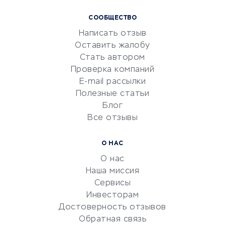
Курсы IT и digital
СООБЩЕСТВО
Маркетинг и продажи
Написать отзыв
Репетиторство
Оставить жалобу
Красота и здоровье
Стать автором
Сервисы по поиску работы
Проверка компаний
Сетевой маркетинг
E-mail рассылки
Университеты
Полезные статьи
Блог
Все отзывы
УСЛУГИ ДЛЯ БИЗНЕСА
Расчетно-кассовое
О НАС
обслуживание
О нас
Эквайринг
Наша миссия
CRM-системы
Сервисы
Инвесторам
Электронный
Достоверность отзывов
документооборот
Обратная связь
Юридические компании