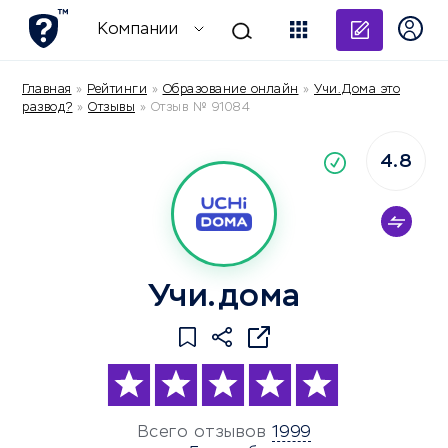
Добави
Компании
Главная
»
Рейтинги
»
Образование онлайн
»
Учи.Дома это
развод?
»
Отзывы
»
Отзыв № 91084
4.8
По
компания
Учи.дома
Всего отзывов
1999