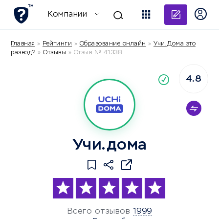
Добави
Компании
Главная
»
Рейтинги
»
Образование онлайн
»
Учи.Дома это
развод?
»
Отзывы
»
Отзыв № 41338
4.8
По
компания
Учи.дома
Всего отзывов
1999