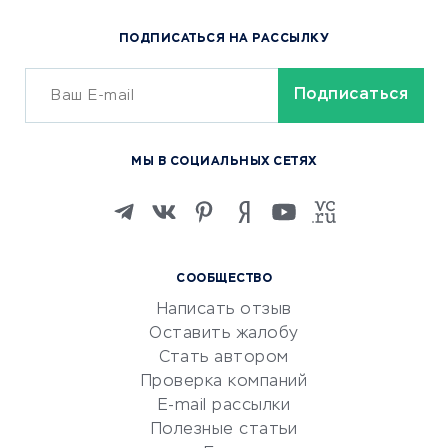
Популярные товары
ПОДПИСАТЬСЯ НА РАССЫЛКУ
Сервисы доставки
ОБУЧЕНИЕ И РАБОТА
Курсы по обучению
МЫ В СОЦИАЛЬНЫХ СЕТЯХ
Онлайн-школы
Изучение иностранных
языков
Курсы IT и digital
СООБЩЕСТВО
Маркетинг и продажи
Написать отзыв
Репетиторство
Оставить жалобу
Красота и здоровье
Стать автором
Сервисы по поиску работы
Проверка компаний
Сетевой маркетинг
E-mail рассылки
Университеты
Полезные статьи