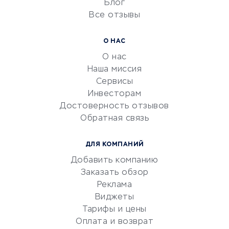
Блог
Все отзывы
УСЛУГИ ДЛЯ БИЗНЕСА
Расчетно-кассовое
О НАС
обслуживание
О нас
Эквайринг
Наша миссия
CRM-системы
Сервисы
Инвесторам
Электронный
Достоверность отзывов
документооборот
Обратная связь
Юридические компании
Консалтинговые компании
ДЛЯ КОМПАНИЙ
Аудиторские компании
Добавить компанию
Бухгалтерия онлайн
Заказать обзор
Онлайн-кассы
Реклама
SERM
Виджеты
Тарифы и цены
Digital
Оплата и возврат