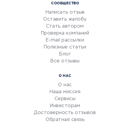
СООБЩЕСТВО
Маркетинг и продажи
Написать отзыв
Репетиторство
Оставить жалобу
Красота и здоровье
Стать автором
Сервисы по поиску работы
Проверка компаний
Сетевой маркетинг
E-mail рассылки
Университеты
Полезные статьи
Блог
Все отзывы
УСЛУГИ ДЛЯ БИЗНЕСА
Расчетно-кассовое
О НАС
обслуживание
О нас
Эквайринг
Наша миссия
CRM-системы
Сервисы
Инвесторам
Электронный
Достоверность отзывов
документооборот
Обратная связь
Юридические компании