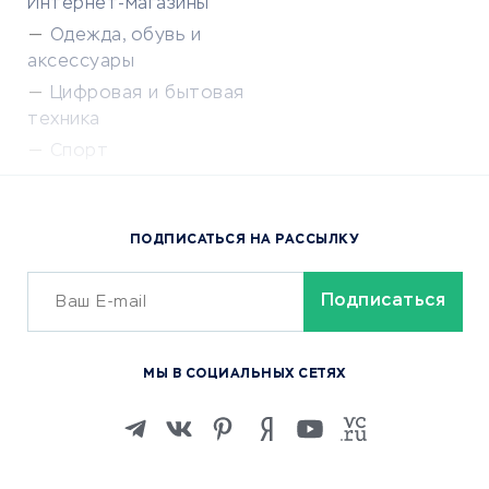
Интернет-магазины
Одежда, обувь и
аксессуары
Цифровая и бытовая
техника
Спорт
Доставка еды
Популярные товары
ПОДПИСАТЬСЯ НА РАССЫЛКУ
Сервисы доставки
ОБУЧЕНИЕ И РАБОТА
Курсы по обучению
МЫ В СОЦИАЛЬНЫХ СЕТЯХ
Онлайн-школы
Изучение иностранных
языков
Курсы IT и digital