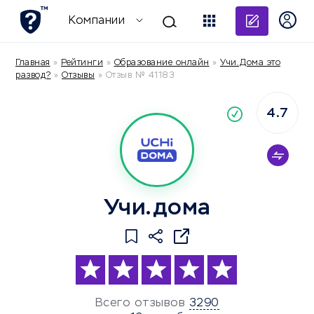
Добави
Компании
Главная
»
Рейтинги
»
Образование онлайн
»
Учи.Дома это
развод?
»
Отзывы
»
Отзыв № 41183
4.7
По
компания
Учи.дома
Всего отзывов
3290