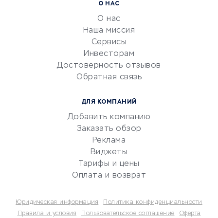
Расчетно-кассовое
О НАС
обслуживание
О нас
Эквайринг
Наша миссия
CRM-системы
Сервисы
Инвесторам
Электронный
Достоверность отзывов
документооборот
Обратная связь
Юридические компании
Консалтинговые компании
ДЛЯ КОМПАНИЙ
Аудиторские компании
Добавить компанию
Бухгалтерия онлайн
Заказать обзор
Онлайн-кассы
Реклама
SERM
Виджеты
Тарифы и цены
Digital
Оплата и возврат
КРЕДИТЫ И ЗАЙМЫ
Юридическая информация
Политика конфиденциальности
Потребительские кредиты
Правила и условия
Пользовательское соглашение
Оферта