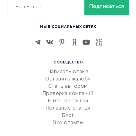
ОБУЧЕНИЕ И РАБОТА
Курсы по обучению
МЫ В СОЦИАЛЬНЫХ СЕТЯХ
Онлайн-школы
Изучение иностранных
языков
Курсы IT и digital
СООБЩЕСТВО
Маркетинг и продажи
Написать отзыв
Репетиторство
Оставить жалобу
Красота и здоровье
Стать автором
Сервисы по поиску работы
Проверка компаний
Сетевой маркетинг
E-mail рассылки
Университеты
Полезные статьи
Блог
Все отзывы
УСЛУГИ ДЛЯ БИЗНЕСА