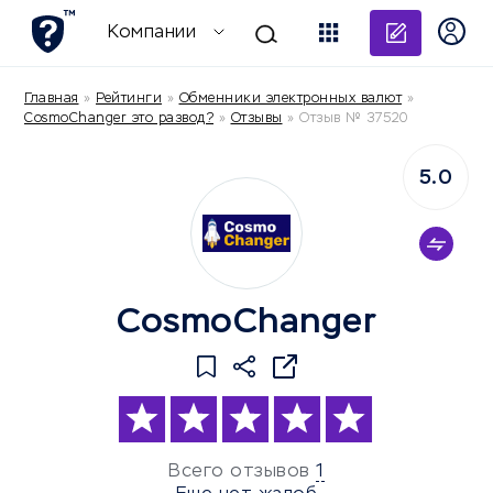
Добави
Компании
Главная
»
Рейтинги
»
Обменники электронных валют
»
CosmoChanger это развод?
»
Отзывы
»
Отзыв № 37520
5.0
CosmoChanger
Всего отзывов
1