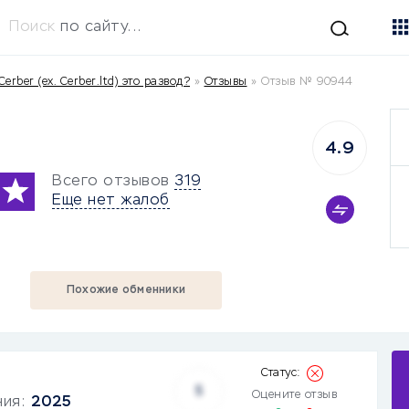
Поиск
по сайту...
Cerber (ex. Cerber.ltd) это развод?
»
Отзывы
»
Отзыв № 90944
4.9
Всего отзывов
319
Еще нет жалоб
Похожие обменники
5
Оцените отзыв
ния:
2025