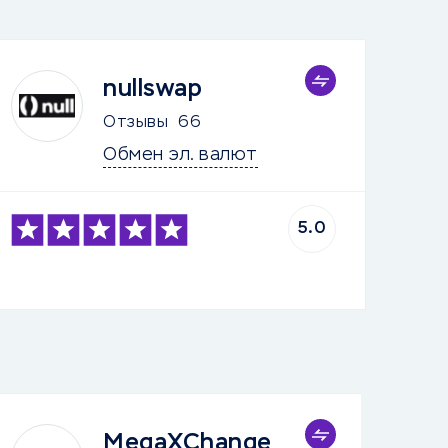
nullswap
Отзывы
66
Обмен эл. валют
5.0
MegaXChange