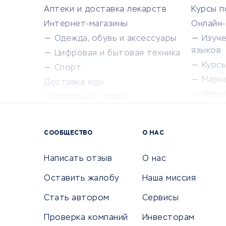
Аптеки и доставка лекарств
Курсы 
Интернет-магазины
Онлайн
Одежда, обувь и аксессуары
Изуч
языков
Цифровая и бытовая техника
Курсы 
Спорт
Марк
Доставка еды
Репе
Популярные товары
Крас
Сервисы доставки
Сервисы
СООБЩЕСТВО
О НАС
Сетево
Универ
Написать отзыв
О нас
Оставить жалобу
Наша миссия
Стать автором
Сервисы
КРЕДИТЫ И ЗАЙМЫ
ПУТЕШЕС
Проверка компаний
Инвесторам