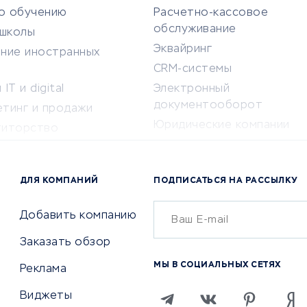
по обучению
Расчетно-кассовое
обслуживание
-школы
Эквайринг
ение иностранных
CRM-системы
IT и digital
Электронный
документооборот
етинг и продажи
Юридические компании
титорство
Консалтинговые компании
ота и здоровье
Аудиторские компании
 по поиску работы
ДЛЯ КОМПАНИЙ
ПОДПИСАТЬСЯ НА РАССЫЛКУ
Бухгалтерия онлайн
й маркетинг
Онлайн-кассы
ситеты
Добавить компанию
SERM
Заказать обзор
Digital
МЫ В СОЦИАЛЬНЫХ СЕТЯХ
Реклама
ТВИЯ И СТРАХОВАНИЕ
ПРОДВИЖЕНИЕ И РЕКЛАМА
Виджеты