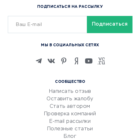
ПОДПИСАТЬСЯ НА РАССЫЛКУ
Сервисы доставки
ОБУЧЕНИЕ И РАБОТА
Курсы по обучению
МЫ В СОЦИАЛЬНЫХ СЕТЯХ
Онлайн-школы
Изучение иностранных
языков
Курсы IT и digital
СООБЩЕСТВО
Маркетинг и продажи
Написать отзыв
Репетиторство
Оставить жалобу
Красота и здоровье
Стать автором
Сервисы по поиску работы
Проверка компаний
Сетевой маркетинг
E-mail рассылки
Университеты
Полезные статьи
Блог