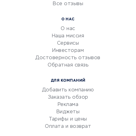
Все отзывы
УСЛУГИ ДЛЯ БИЗНЕСА
Расчетно-кассовое
О НАС
обслуживание
О нас
Эквайринг
Наша миссия
CRM-системы
Сервисы
Инвесторам
Электронный
Достоверность отзывов
документооборот
Обратная связь
Юридические компании
Консалтинговые компании
ДЛЯ КОМПАНИЙ
Аудиторские компании
Добавить компанию
Бухгалтерия онлайн
Заказать обзор
Онлайн-кассы
Реклама
SERM
Виджеты
Тарифы и цены
Digital
Оплата и возврат