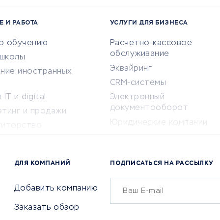
Е И РАБОТА
УСЛУГИ ДЛЯ БИЗНЕСА
по обучению
Расчетно-кассовое
обслуживание
-школы
Эквайринг
ение иностранных
CRM-системы
IT и digital
Электронный
документооборот
етинг и продажи
Юридические компании
титорство
Консалтинговые компании
ота и здоровье
Аудиторские компании
 по поиску работы
ДЛЯ КОМПАНИЙ
ПОДПИСАТЬСЯ НА РАССЫЛКУ
Бухгалтерия онлайн
й маркетинг
Онлайн-кассы
ситеты
Добавить компанию
SERM
Заказать обзор
Digital