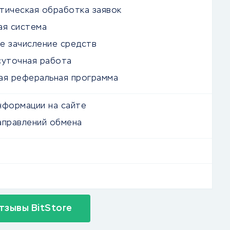
тическая обработка заявок
ая система
е зачисление средств
суточная работа
ая реферальная программа
нформации на сайте
аправлений обмена
тзывы BitStore