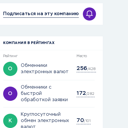
Подписаться на эту компанию
КОМПАНИЯ В РЕЙТИНГАХ
Рейтинг
Место
Обменники
256
О
/428
электронных валют
Обменники с
172
О
быстрой
/282
обработкой заявки
Круглосуточный
70
К
обмен электронных
/101
валют