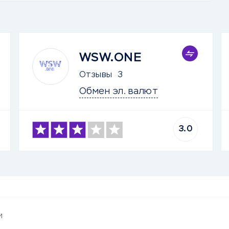
WSW.ONE
Отзывы
3
Обмен эл. валют
3.0
и