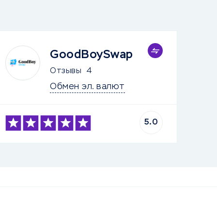
GoodBoySwap
Отзывы
4
Обмен эл. валют
5.0