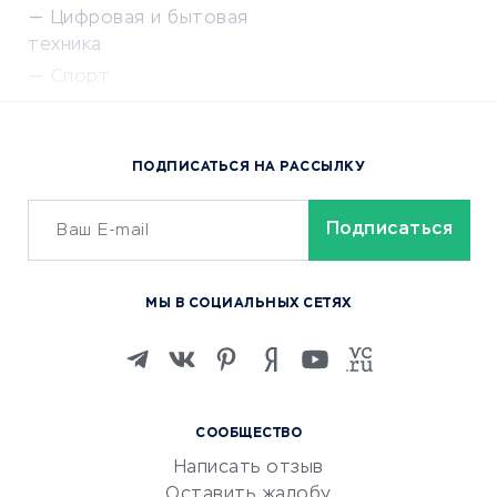
Цифровая и бытовая
техника
Спорт
Доставка еды
Популярные товары
ПОДПИСАТЬСЯ НА РАССЫЛКУ
Сервисы доставки
ОБУЧЕНИЕ И РАБОТА
Курсы по обучению
МЫ В СОЦИАЛЬНЫХ СЕТЯХ
Онлайн-школы
Изучение иностранных
языков
Курсы IT и digital
СООБЩЕСТВО
Маркетинг и продажи
Написать отзыв
Репетиторство
Оставить жалобу