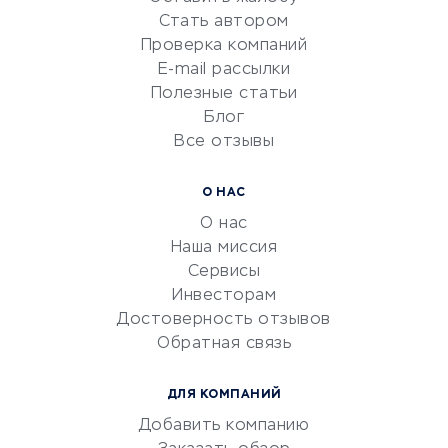
Красота и здоровье
Стать автором
Сервисы по поиску работы
Проверка компаний
Сетевой маркетинг
E-mail рассылки
Университеты
Полезные статьи
Блог
Все отзывы
УСЛУГИ ДЛЯ БИЗНЕСА
Расчетно-кассовое
О НАС
обслуживание
О нас
Эквайринг
Наша миссия
CRM-системы
Сервисы
Инвесторам
Электронный
Достоверность отзывов
документооборот
Обратная связь
Юридические компании
Консалтинговые компании
ДЛЯ КОМПАНИЙ
Аудиторские компании
Добавить компанию
Бухгалтерия онлайн