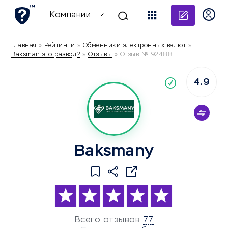
Добави
Компании
Главная
»
Рейтинги
»
Обменники электронных валют
»
Baksman это развод?
»
Отзывы
»
Отзыв № 92488
4.9
По
компания
Baksmany
Всего отзывов
77