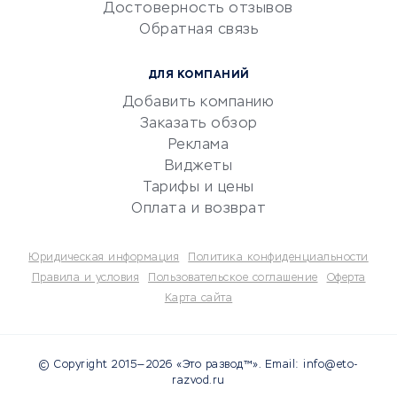
Достоверность отзывов
документооборот
Обратная связь
Юридические компании
Консалтинговые компании
ДЛЯ КОМПАНИЙ
Аудиторские компании
Добавить компанию
Бухгалтерия онлайн
Заказать обзор
Онлайн-кассы
Реклама
SERM
Виджеты
Тарифы и цены
Digital
Оплата и возврат
КРЕДИТЫ И ЗАЙМЫ
Юридическая информация
Политика конфиденциальности
Потребительские кредиты
Правила и условия
Пользовательское соглашение
Оферта
Карта сайта
Кредитные карты
Дебетовые карты
Микрофинансовые
© Copyright 2015—2026 «Это развод™». Email: info@eto-
организации
razvod.ru