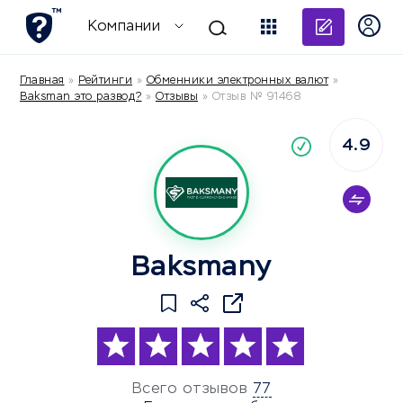
Добави
Компании
Главная
»
Рейтинги
»
Обменники электронных валют
»
Baksman это развод?
»
Отзывы
»
Отзыв № 91468
4.9
По
компания
Baksmany
Всего отзывов
77