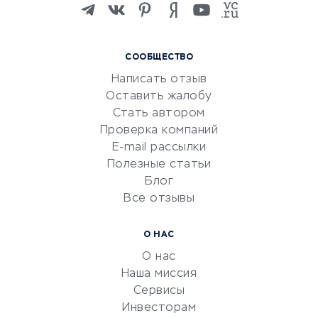
Изучение иностранных
языков
Курсы IT и digital
СООБЩЕСТВО
Маркетинг и продажи
Написать отзыв
Репетиторство
Оставить жалобу
Красота и здоровье
Стать автором
Сервисы по поиску работы
Проверка компаний
Сетевой маркетинг
E-mail рассылки
Университеты
Полезные статьи
Блог
Все отзывы
УСЛУГИ ДЛЯ БИЗНЕСА
Расчетно-кассовое
О НАС
обслуживание
О нас
Эквайринг
Наша миссия
CRM-системы
Сервисы
Инвесторам
Электронный