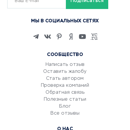
ОБУЧЕНИЕ И РАБОТА
Курсы по обучению
МЫ В СОЦИАЛЬНЫХ СЕТЯХ
Онлайн-школы
Изучение иностранных
языков
Курсы IT и digital
СООБЩЕСТВО
Маркетинг и продажи
Репетиторство
Написать отзыв
Оставить жалобу
Красота и здоровье
Стать автором
Сервисы по поиску работы
Проверка компаний
Сетевой маркетинг
Обратная связь
Университеты
Полезные статьи
Блог
Все отзывы
УСЛУГИ ДЛЯ БИЗНЕСА
Расчетно-кассовое
О НАС