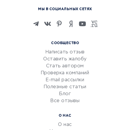
Курсы по обучению
МЫ В СОЦИАЛЬНЫХ СЕТЯХ
Онлайн-школы
Изучение иностранных
языков
Курсы IT и digital
СООБЩЕСТВО
Маркетинг и продажи
Написать отзыв
Репетиторство
Оставить жалобу
Красота и здоровье
Стать автором
Сервисы по поиску работы
Проверка компаний
Сетевой маркетинг
E-mail рассылки
Университеты
Полезные статьи
Блог
Все отзывы
УСЛУГИ ДЛЯ БИЗНЕСА
Расчетно-кассовое
О НАС
обслуживание
О нас
Эквайринг