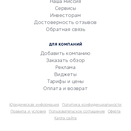
Наша миссия
CRM-системы
Сервисы
Инвесторам
Электронный
Достоверность отзывов
документооборот
Обратная связь
Юридические компании
Консалтинговые компании
ДЛЯ КОМПАНИЙ
Аудиторские компании
Добавить компанию
Бухгалтерия онлайн
Заказать обзор
Онлайн-кассы
Реклама
SERM
Виджеты
Тарифы и цены
Digital
Оплата и возврат
КРЕДИТЫ И ЗАЙМЫ
Юридическая информация
Политика конфиденциальности
Потребительские кредиты
Правила и условия
Пользовательское соглашение
Оферта
Карта сайта
Кредитные карты
Дебетовые карты