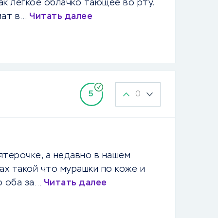
как легкое облачко тающее во рту.
мат в…
Читать далее
0
5
ятерочке, а недавно в нашем
ах такой что мурашки по коже и
то оба за…
Читать далее