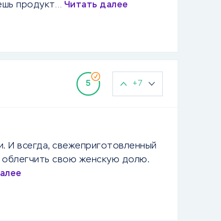
аешь продукт…
Читать далее
+7
5
и. И всегда, свежеприготовленный
а облегчить свою женскую долю.
далее