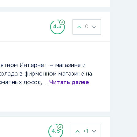
0
4.5
ятном Интернет — магазине и
колада в фирменном магазине на
хматных досок, …
Читать далее
+1
4.5