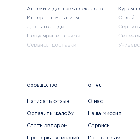
Аптеки и доставка лекарств
Курсы 
Интернет-магазины
Онлайн
Доставка еды
Сервисы
Популярные товары
Сетево
Сервисы доставки
Универ
СООБЩЕСТВО
О НАС
Написать отзыв
О нас
Оставить жалобу
Наша миссия
ОТЗЫВЫ О ПУТЕШЕСТВИЯХ И
ОТЗЫВЫ 
СТРАХОВАНИИ
РЕКЛАМЕ
Стать автором
Сервисы
Путешествия
Регист
Проверка компаний
Инвесторам