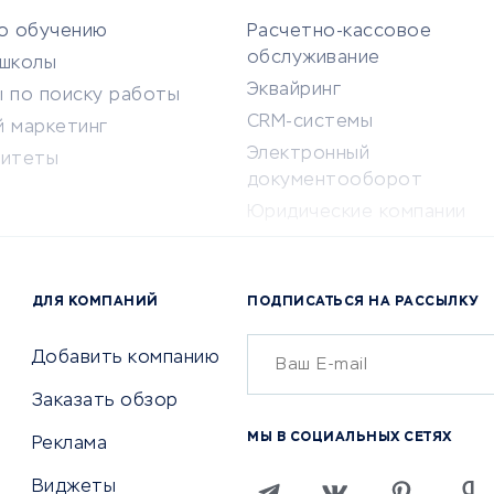
по обучению
Расчетно-кассовое
обслуживание
-школы
Эквайринг
 по поиску работы
CRM-системы
й маркетинг
Электронный
ситеты
документооборот
Юридические компании
Консалтинговые компании
Аудиторские компании
ДЛЯ КОМПАНИЙ
ПОДПИСАТЬСЯ НА РАССЫЛКУ
Бухгалтерия онлайн
Онлайн-кассы
Добавить компанию
Заказать обзор
О ПРОДВИЖЕНИИ И
ОТЗЫВЫ О ФИНАНСОВЫХ РЫНК
МЫ В СОЦИАЛЬНЫХ СЕТЯХ
Реклама
Брокеры фондового рынк
раторы доменов
Криптовалютные биржи
Виджеты