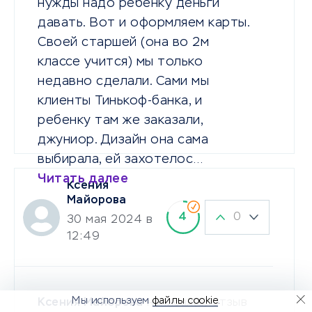
нужды надо ребенку деньги
давать. Вот и оформляем карты.
Своей старшей (она во 2м
классе учится) мы только
недавно сделали. Сами мы
клиенты Тинькоф-банка, и
ребенку там же заказали,
джуниор. Дизайн она сама
выбирала, ей захотелос…
Читать далее
Ксения
Майорова
0
4
30 мая 2024 в
12:49
Мы используем
файлы cookie
.
Ксения Майорова
написал(а) отзыв