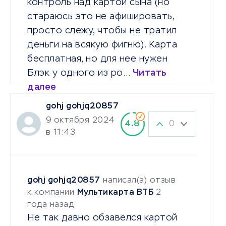
контроль над картой сына (но
стараюсь это не афишировать,
просто слежу, чтобы не тратил
деньги на всякую фигню). Карта
бесплатная, но для нее нужен
Блэк у одного из ро…
Читать
далее
gohj gohjq20857
9 октября 2024
0
4.8
в 11:43
gohj gohjq20857
написал(а) отзыв
к компании
Мультикарта ВТБ
2
года назад
Не так давно обзавёлся картой