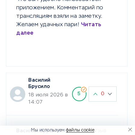
приложением. Комментарий по
трансляциям взяли на заметку.
Желаем удачных пари!
Читать
далее
Василий
Брусило
0
5
18 июля 2026 в
14:07
Мы используем
файлы cookie
.
Василий Брусило
написал(а) отзыв