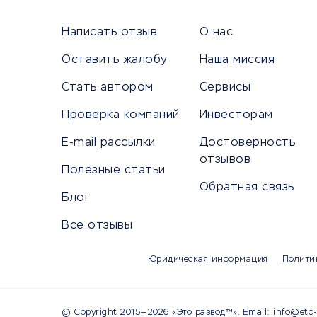
Сетево
Универ
Написать отзыв
О нас
Оставить жалобу
Наша миссия
Стать автором
Сервисы
КРЕДИТЫ И ЗАЙМЫ
ПУТЕШЕС
Проверка компаний
Инвесторам
Потребительские кредиты
Путеше
E-mail рассылки
Достоверность
Кредитные карты
Покупка
отзывов
Полезные статьи
Дебетовые карты
Бронир
Обратная связь
Микрофинансовые организации
Санато
Блог
Подбор кредита
Бронир
Все отзывы
Улучшение кредитной истории
Страхов
Платежные системы
Авиако
Юридическая информация
Полити
Туропе
© Copyright 2015—2026 «Это развод™». Email: info@eto-