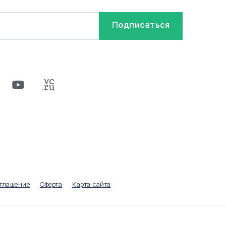
Кредиты и займы
Бонусы и акции
Видео
Разное
х
ти
оглашение
Оферта
Карта сайта
а