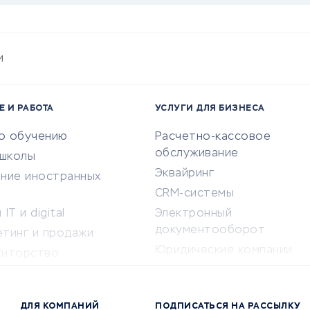
и
Е И РАБОТА
УСЛУГИ ДЛЯ БИЗНЕСА
по обучению
Расчетно-кассовое
обслуживание
-школы
Эквайринг
ение иностранных
CRM-системы
IT и digital
Электронный
документооборот
етинг и продажи
Юридические компании
титорство
Консалтинговые компании
ота и здоровье
Аудиторские компании
 по поиску работы
ДЛЯ КОМПАНИЙ
ПОДПИСАТЬСЯ НА РАССЫЛКУ