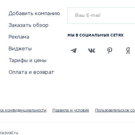
Бухгалтерия онлайн
й маркетинг
Онлайн-кассы
ситеты
Добавить компанию
SERM
Заказать обзор
Digital
МЫ В СОЦИАЛЬНЫХ СЕТЯХ
Реклама
ТВИЯ И СТРАХОВАНИЕ
ПРОДВИЖЕНИЕ И РЕКЛАМА
Виджеты
ствия
Регистраторы доменов
Тарифы и цены
 билетов
Хостинг компании
Оплата и возврат
ование отелей
Продвижение в социальны
сетях
рии
SEO-сервисы
ование автомобилей
Тизерные и рекламные се
ание онлайн
Аналитика
мпании
ка конфиденциальности
Правила и условия
Пользовательское с
Конструкторы сайтов
раторы
Чаты и чат-боты для сайт
Партнерские сети
razvod.ru