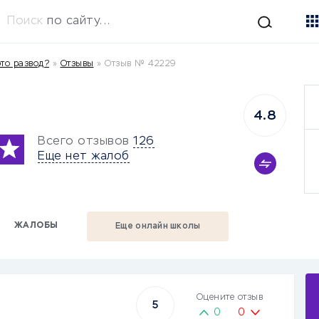
Поиск
по сайту...
то развод?
»
Отзывы
»
Отзыв № 42229
4.8
Всего отзывов
126
Еще нет жалоб
ЖАЛОБЫ
Еще онлайн школы
Оцените отзыв
5
0
0