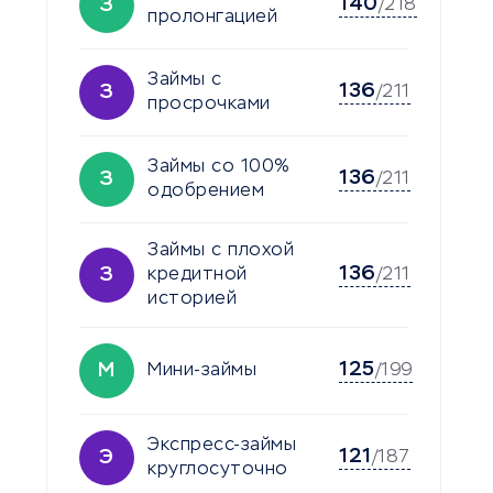
140
З
/218
пролонгацией
Займы с
136
З
/211
просрочками
Займы со 100%
136
З
/211
одобрением
Займы с плохой
136
З
кредитной
/211
историей
125
М
Мини-займы
/199
Экспресс-займы
121
Э
/187
круглосуточно