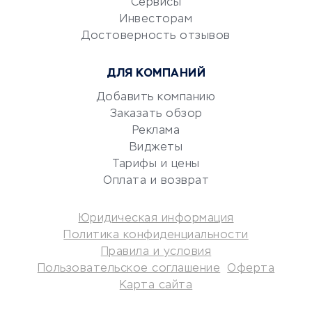
Сервисы
Электронный
Инвесторам
документооборот
Достоверность отзывов
Юридические компании
ДЛЯ КОМПАНИЙ
Консалтинговые компании
Аудиторские компании
Добавить компанию
Заказать обзор
Бухгалтерия онлайн
Реклама
Онлайн-кассы
Виджеты
SERM
Тарифы и цены
Digital
Оплата и возврат
КРЕДИТЫ И ЗАЙМЫ
Юридическая информация
Политика конфиденциальности
Потребительские кредиты
Правила и условия
Кредитные карты
Пользовательское соглашение
Оферта
Карта сайта
Дебетовые карты
Микрофинансовые