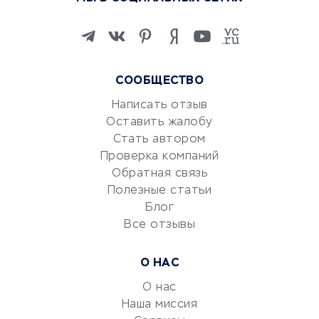
Онлайн-школы
Изучение иностранных
языков
Курсы IT и digital
СООБЩЕСТВО
Маркетинг и продажи
Репетиторство
Написать отзыв
Оставить жалобу
Красота и здоровье
Стать автором
Сервисы по поиску работы
Проверка компаний
Сетевой маркетинг
Обратная связь
Университеты
Полезные статьи
Блог
Все отзывы
УСЛУГИ ДЛЯ БИЗНЕСА
Расчетно-кассовое
О НАС
обслуживание
О нас
Эквайринг
Наша миссия
CRM-системы