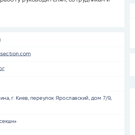
 работу руководителям, сотрудникам и
n
ksection.com
ог
ина, г. Киев, переулок Ярославский, дом 7/9,
секшн»