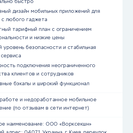
ально быстро
вный дизайн мобильных приложений для
 с любого гаджета
тный тарифный план с ограничением
ональности и низкие цены
й уровень безопасности и стабильная
 сервиса
ность подключения неограниченного
ства клиентов и сотрудников
вные бэкапы и широкий функционал
 работе и недоработанное мобильное
ение (по отзывам в сети интернет)
е наименование:
ООО «Ворксекшн»
й адрес:
04071, Украина, г. Киев, переулок