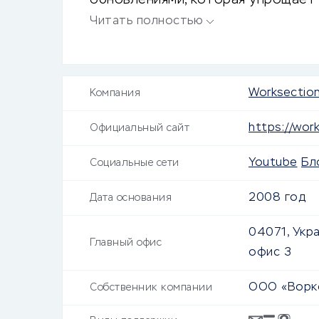
обновлениями, которая упрощает
клиентам.
Читать полностью
Worksectio
Компания
https://wor
Официальный сайт
Youtube
Бл
Социальные сети
2008 год
Дата основания
04071, Укра
Главный офис
офис 3
ООО «Ворк
Собственник компании