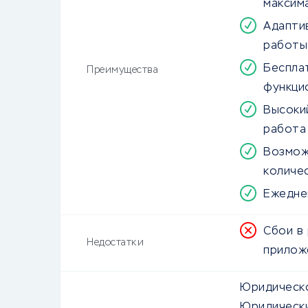
максим
Адапти
работы
Беспла
Преимущества
функци
Высоки
работа
Возмож
количе
Ежедне
Сбои в
Недостатки
прилож
Юридическо
Юридически