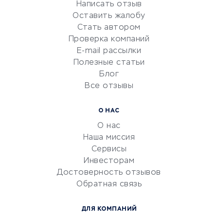
Написать отзыв
Репетиторство
Оставить жалобу
Красота и здоровье
Стать автором
Сервисы по поиску работы
Проверка компаний
Сетевой маркетинг
E-mail рассылки
Университеты
Полезные статьи
Блог
Все отзывы
УСЛУГИ ДЛЯ БИЗНЕСА
Расчетно-кассовое
О НАС
обслуживание
О нас
Эквайринг
Наша миссия
CRM-системы
Сервисы
Инвесторам
Электронный
Достоверность отзывов
документооборот
Обратная связь
Юридические компании
Консалтинговые компании
ДЛЯ КОМПАНИЙ
Аудиторские компании