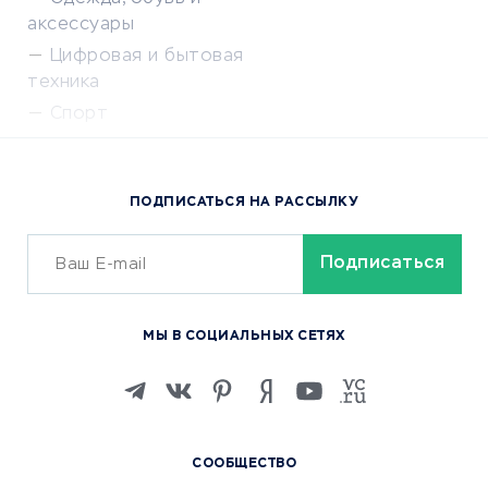
аксессуары
Цифровая и бытовая
техника
Спорт
Доставка еды
Популярные товары
ПОДПИСАТЬСЯ НА РАССЫЛКУ
Сервисы доставки
ОБУЧЕНИЕ И РАБОТА
Курсы по обучению
МЫ В СОЦИАЛЬНЫХ СЕТЯХ
Онлайн-школы
Изучение иностранных
языков
Курсы IT и digital
СООБЩЕСТВО
Маркетинг и продажи