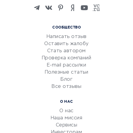
Изучение иностранных
языков
Курсы IT и digital
СООБЩЕСТВО
Маркетинг и продажи
Написать отзыв
Репетиторство
Оставить жалобу
Красота и здоровье
Стать автором
Сервисы по поиску работы
Проверка компаний
Сетевой маркетинг
E-mail рассылки
Университеты
Полезные статьи
Блог
Все отзывы
УСЛУГИ ДЛЯ БИЗНЕСА
Расчетно-кассовое
О НАС
обслуживание
О нас
Эквайринг
Наша миссия
CRM-системы
Сервисы
Инвесторам