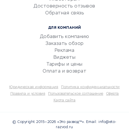
Электронный
Достоверность отзывов
документооборот
Обратная связь
Юридические компании
Консалтинговые компании
ДЛЯ КОМПАНИЙ
Аудиторские компании
Добавить компанию
Бухгалтерия онлайн
Заказать обзор
Онлайн-кассы
Реклама
SERM
Виджеты
Тарифы и цены
Digital
Оплата и возврат
КРЕДИТЫ И ЗАЙМЫ
Юридическая информация
Политика конфиденциальности
Потребительские кредиты
Правила и условия
Пользовательское соглашение
Оферта
Карта сайта
Кредитные карты
Дебетовые карты
Микрофинансовые
© Copyright 2015—2026 «Это развод™». Email: info@eto-
организации
razvod.ru