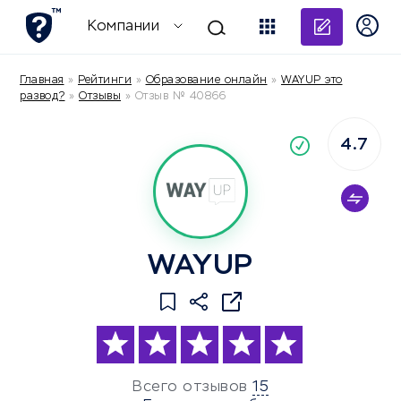
Добави
Компании
Главная
»
Рейтинги
»
Образование онлайн
»
WAYUP это
развод?
»
Отзывы
»
Отзыв № 40866
4.7
По
компания
WAYUP
Всего отзывов
15