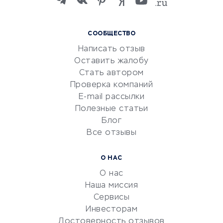
языков
Курсы IT и digital
СООБЩЕСТВО
Маркетинг и продажи
Написать отзыв
Репетиторство
Оставить жалобу
Красота и здоровье
Стать автором
Сервисы по поиску работы
Проверка компаний
Сетевой маркетинг
E-mail рассылки
Университеты
Полезные статьи
Блог
Все отзывы
УСЛУГИ ДЛЯ БИЗНЕСА
Расчетно-кассовое
О НАС
обслуживание
О нас
Эквайринг
Наша миссия
CRM-системы
Сервисы
Инвесторам
Электронный
Достоверность отзывов