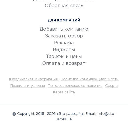
документооборот
Обратная связь
Юридические компании
Консалтинговые компании
ДЛЯ КОМПАНИЙ
Аудиторские компании
Добавить компанию
Бухгалтерия онлайн
Заказать обзор
Онлайн-кассы
Реклама
SERM
Виджеты
Тарифы и цены
Digital
Оплата и возврат
КРЕДИТЫ И ЗАЙМЫ
Юридическая информация
Политика конфиденциальности
Потребительские кредиты
Правила и условия
Пользовательское соглашение
Оферта
Карта сайта
Кредитные карты
Дебетовые карты
Микрофинансовые
© Copyright 2015—2026 «Это развод™». Email: info@eto-
организации
razvod.ru
Подбор кредита