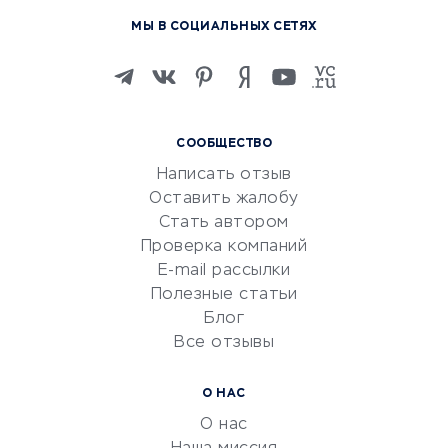
Курсы по обучению
МЫ В СОЦИАЛЬНЫХ СЕТЯХ
Онлайн-школы
Изучение иностранных
языков
Курсы IT и digital
СООБЩЕСТВО
Маркетинг и продажи
Написать отзыв
Репетиторство
Оставить жалобу
Красота и здоровье
Стать автором
Сервисы по поиску работы
Проверка компаний
Сетевой маркетинг
E-mail рассылки
Университеты
Полезные статьи
Блог
Все отзывы
УСЛУГИ ДЛЯ БИЗНЕСА
Расчетно-кассовое
О НАС
обслуживание
О нас
Эквайринг