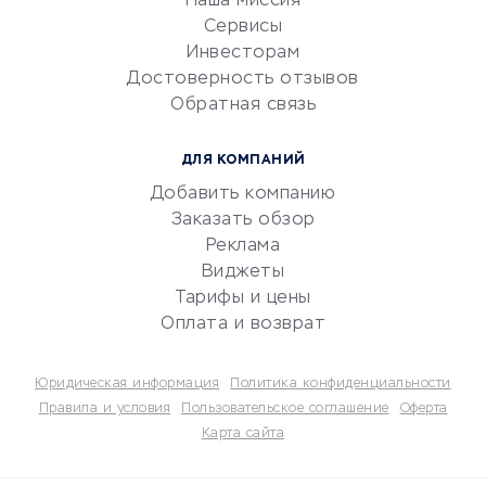
Наша миссия
CRM-системы
Сервисы
Инвесторам
Электронный
Достоверность отзывов
документооборот
Обратная связь
Юридические компании
Консалтинговые компании
ДЛЯ КОМПАНИЙ
Аудиторские компании
Добавить компанию
Бухгалтерия онлайн
Заказать обзор
Онлайн-кассы
Реклама
SERM
Виджеты
Тарифы и цены
Digital
Оплата и возврат
КРЕДИТЫ И ЗАЙМЫ
Юридическая информация
Политика конфиденциальности
Потребительские кредиты
Правила и условия
Пользовательское соглашение
Оферта
Карта сайта
Кредитные карты
Дебетовые карты