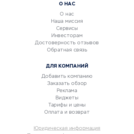
Расчетно-кассовое
О НАС
обслуживание
О нас
Эквайринг
Наша миссия
CRM-системы
Сервисы
Электронный
Инвесторам
документооборот
Достоверность отзывов
Обратная связь
Юридические компании
Консалтинговые компании
ДЛЯ КОМПАНИЙ
Аудиторские компании
Добавить компанию
Бухгалтерия онлайн
Заказать обзор
Онлайн-кассы
Реклама
SERM
Виджеты
Digital
Тарифы и цены
Оплата и возврат
КРЕДИТЫ И ЗАЙМЫ
Юридическая информация