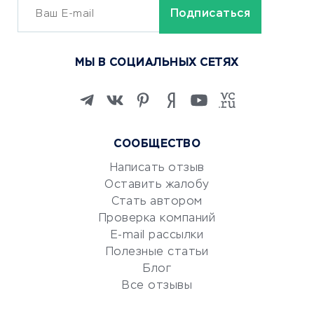
ОБУЧЕНИЕ И РАБОТА
Курсы по обучению
МЫ В СОЦИАЛЬНЫХ СЕТЯХ
Онлайн-школы
Изучение иностранных
языков
Курсы IT и digital
СООБЩЕСТВО
Маркетинг и продажи
Репетиторство
Написать отзыв
Оставить жалобу
Красота и здоровье
Стать автором
Сервисы по поиску работы
Проверка компаний
Сетевой маркетинг
E-mail рассылки
Университеты
Полезные статьи
Блог
Все отзывы
УСЛУГИ ДЛЯ БИЗНЕСА