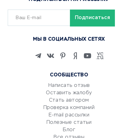
Сервисы доставки
ОБУЧЕНИЕ И РАБОТА
Курсы по обучению
МЫ В СОЦИАЛЬНЫХ СЕТЯХ
Онлайн-школы
Изучение иностранных
языков
Курсы IT и digital
СООБЩЕСТВО
Маркетинг и продажи
Репетиторство
Написать отзыв
Оставить жалобу
Красота и здоровье
Стать автором
Сервисы по поиску работы
Проверка компаний
Сетевой маркетинг
E-mail рассылки
Университеты
Полезные статьи
Блог
Все отзывы