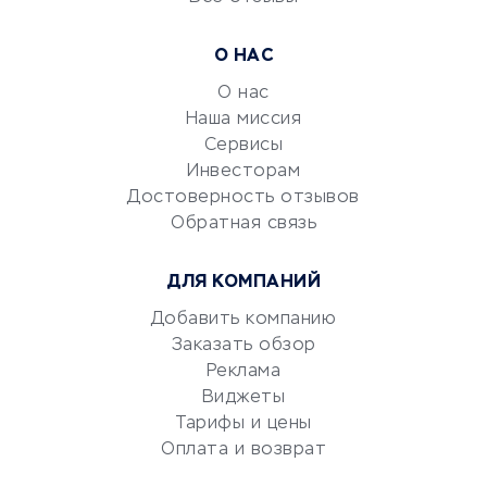
УСЛУГИ ДЛЯ БИЗНЕСА
Расчетно-кассовое
О НАС
обслуживание
О нас
Эквайринг
Наша миссия
CRM-системы
Сервисы
Электронный
Инвесторам
документооборот
Достоверность отзывов
Обратная связь
Юридические компании
Консалтинговые компании
ДЛЯ КОМПАНИЙ
Аудиторские компании
Добавить компанию
Бухгалтерия онлайн
Заказать обзор
Онлайн-кассы
Реклама
SERM
Виджеты
Digital
Тарифы и цены
Оплата и возврат
КРЕДИТЫ И ЗАЙМЫ