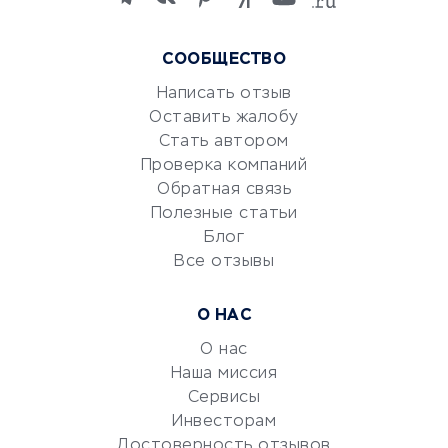
языков
Курсы IT и digital
СООБЩЕСТВО
Маркетинг и продажи
Репетиторство
Написать отзыв
Оставить жалобу
Красота и здоровье
Стать автором
Сервисы по поиску работы
Проверка компаний
Сетевой маркетинг
Обратная связь
Университеты
Полезные статьи
Блог
Все отзывы
УСЛУГИ ДЛЯ БИЗНЕСА
Расчетно-кассовое
О НАС
обслуживание
О нас
Эквайринг
Наша миссия
CRM-системы
Сервисы
Электронный
Инвесторам
документооборот
Достоверность отзывов