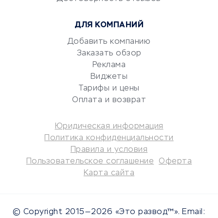
Юридические компании
ДЛЯ КОМПАНИЙ
Консалтинговые компании
Аудиторские компании
Добавить компанию
Заказать обзор
Бухгалтерия онлайн
Реклама
Онлайн-кассы
Виджеты
SERM
Тарифы и цены
Digital
Оплата и возврат
КРЕДИТЫ И ЗАЙМЫ
Юридическая информация
Политика конфиденциальности
Потребительские кредиты
Правила и условия
Кредитные карты
Пользовательское соглашение
Оферта
Карта сайта
Дебетовые карты
Микрофинансовые
организации
© Copyright 2015—2026 «Это развод™». Email:
Подбор кредита