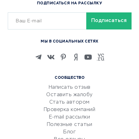
ПОДПИСАТЬСЯ НА РАССЫЛКУ
Сервисы доставки
ОБУЧЕНИЕ И РАБОТА
Курсы по обучению
МЫ В СОЦИАЛЬНЫХ СЕТЯХ
Онлайн-школы
Изучение иностранных
языков
Курсы IT и digital
СООБЩЕСТВО
Маркетинг и продажи
Написать отзыв
Репетиторство
Оставить жалобу
Красота и здоровье
Стать автором
Сервисы по поиску работы
Проверка компаний
Сетевой маркетинг
E-mail рассылки
Университеты
Полезные статьи
Блог