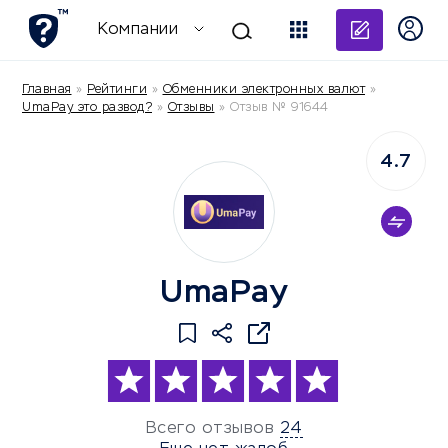
Добави
Компании
Главная
»
Рейтинги
»
Обменники электронных валют
»
UmaPay это развод?
»
Отзывы
»
Отзыв № 91644
4.7
UmaPay
Всего отзывов
24