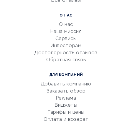
Все отзывы
УСЛУГИ ДЛЯ БИЗНЕСА
Расчетно-кассовое
О НАС
обслуживание
О нас
Эквайринг
Наша миссия
CRM-системы
Сервисы
Инвесторам
Электронный
Достоверность отзывов
документооборот
Обратная связь
Юридические компании
Консалтинговые компании
ДЛЯ КОМПАНИЙ
Аудиторские компании
Добавить компанию
Бухгалтерия онлайн
Заказать обзор
Онлайн-кассы
Реклама
SERM
Виджеты
Тарифы и цены
Digital
Оплата и возврат
КРЕДИТЫ И ЗАЙМЫ