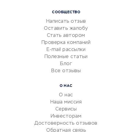
Курсы IT и digital
СООБЩЕСТВО
Маркетинг и продажи
Написать отзыв
Репетиторство
Оставить жалобу
Красота и здоровье
Стать автором
Сервисы по поиску работы
Проверка компаний
Сетевой маркетинг
E-mail рассылки
Университеты
Полезные статьи
Блог
Все отзывы
УСЛУГИ ДЛЯ БИЗНЕСА
Расчетно-кассовое
О НАС
обслуживание
О нас
Эквайринг
Наша миссия
CRM-системы
Сервисы
Инвесторам
Электронный
Достоверность отзывов
документооборот
Обратная связь