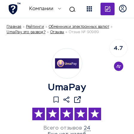
Добави
Компании
Главная
»
Рейтинги
»
Обменники электронных валют
»
UmaPay это развод?
»
Отзывы
»
Отзыв № 90989
4.7
UmaPay
Всего отзывов
24