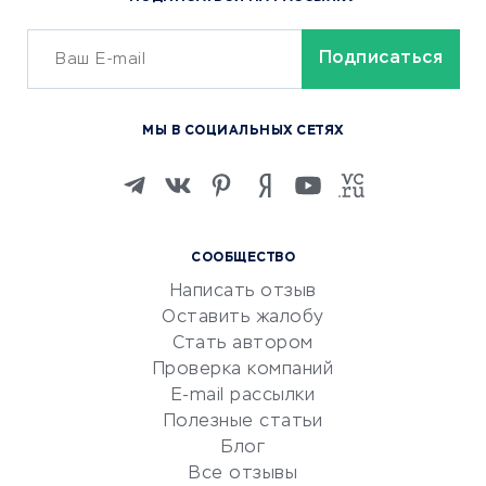
Сервисы доставки
ОБУЧЕНИЕ И РАБОТА
Курсы по обучению
МЫ В СОЦИАЛЬНЫХ СЕТЯХ
Онлайн-школы
Изучение иностранных
языков
Курсы IT и digital
СООБЩЕСТВО
Маркетинг и продажи
Написать отзыв
Репетиторство
Оставить жалобу
Красота и здоровье
Стать автором
Сервисы по поиску работы
Проверка компаний
Сетевой маркетинг
E-mail рассылки
Университеты
Полезные статьи
Блог
Все отзывы
УСЛУГИ ДЛЯ БИЗНЕСА