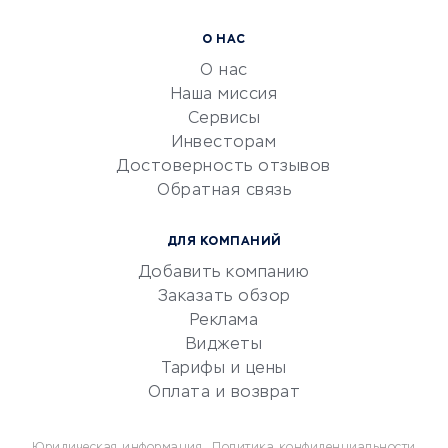
Расчетно-кассовое
О НАС
обслуживание
О нас
Эквайринг
Наша миссия
CRM-системы
Сервисы
Инвесторам
Электронный
Достоверность отзывов
документооборот
Обратная связь
Юридические компании
Консалтинговые компании
ДЛЯ КОМПАНИЙ
Аудиторские компании
Добавить компанию
Бухгалтерия онлайн
Заказать обзор
Онлайн-кассы
Реклама
SERM
Виджеты
Тарифы и цены
Digital
Оплата и возврат
КРЕДИТЫ И ЗАЙМЫ