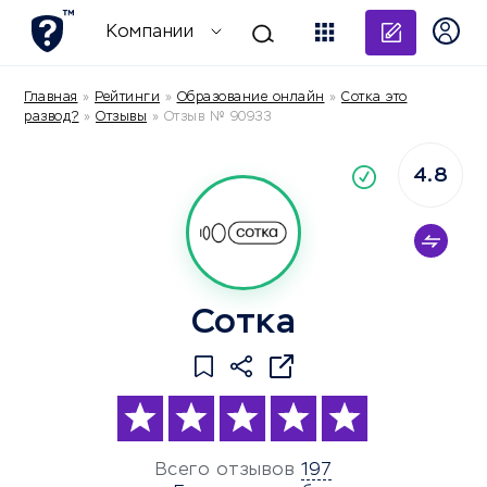
Добави
Компании
Главная
»
Рейтинги
»
Образование онлайн
»
Сотка это
развод?
»
Отзывы
»
Отзыв № 90933
4.8
По
компания
Сотка
Всего отзывов
197