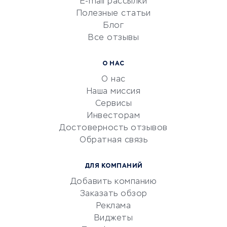
E-mail рассылки
Университеты
Полезные статьи
Блог
Все отзывы
УСЛУГИ ДЛЯ БИЗНЕСА
Расчетно-кассовое
О НАС
обслуживание
О нас
Эквайринг
Наша миссия
CRM-системы
Сервисы
Инвесторам
Электронный
Достоверность отзывов
документооборот
Обратная связь
Юридические компании
Консалтинговые компании
ДЛЯ КОМПАНИЙ
Аудиторские компании
Добавить компанию
Бухгалтерия онлайн
Заказать обзор
Онлайн-кассы
Реклама
SERM
Виджеты