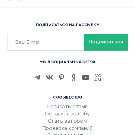
Спорт
Доставка еды
Популярные товары
ПОДПИСАТЬСЯ НА РАССЫЛКУ
Сервисы доставки
ОБУЧЕНИЕ И РАБОТА
Курсы по обучению
МЫ В СОЦИАЛЬНЫХ СЕТЯХ
Онлайн-школы
Изучение иностранных
языков
Курсы IT и digital
СООБЩЕСТВО
Маркетинг и продажи
Написать отзыв
Репетиторство
Оставить жалобу
Красота и здоровье
Стать автором
Сервисы по поиску работы
Проверка компаний
Сетевой маркетинг