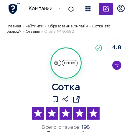
Добави
Компании
Главная
»
Рейтинги
»
Образование онлайн
»
Сотка это
развод?
»
Отзывы
»
Отзыв № 90682
4.8
По
компания
Сотка
Всего отзывов
198