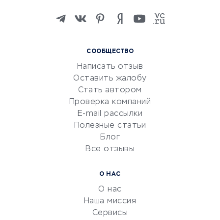
Изучение иностранных
языков
Курсы IT и digital
СООБЩЕСТВО
Маркетинг и продажи
Написать отзыв
Репетиторство
Оставить жалобу
Красота и здоровье
Стать автором
Сервисы по поиску работы
Проверка компаний
Сетевой маркетинг
E-mail рассылки
Университеты
Полезные статьи
Блог
Все отзывы
УСЛУГИ ДЛЯ БИЗНЕСА
Расчетно-кассовое
О НАС
обслуживание
О нас
Эквайринг
Наша миссия
CRM-системы
Сервисы