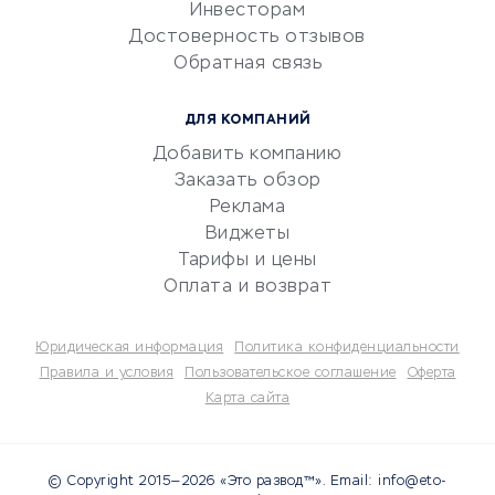
Инвесторам
Электронный
Достоверность отзывов
документооборот
Обратная связь
Юридические компании
Консалтинговые компании
ДЛЯ КОМПАНИЙ
Аудиторские компании
Добавить компанию
Бухгалтерия онлайн
Заказать обзор
Онлайн-кассы
Реклама
SERM
Виджеты
Тарифы и цены
Digital
Оплата и возврат
КРЕДИТЫ И ЗАЙМЫ
Юридическая информация
Политика конфиденциальности
Потребительские кредиты
Правила и условия
Пользовательское соглашение
Оферта
Карта сайта
Кредитные карты
Дебетовые карты
Микрофинансовые
© Copyright 2015—2026 «Это развод™». Email: info@eto-