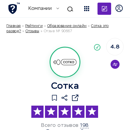
Добави
Компании
Главная
»
Рейтинги
»
Образование онлайн
»
Сотка это
развод?
»
Отзывы
»
Отзыв № 90667
4.8
По
компания
Сотка
Всего отзывов
198