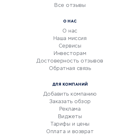
Все отзывы
УСЛУГИ ДЛЯ БИЗНЕСА
Расчетно-кассовое
О НАС
обслуживание
О нас
Эквайринг
Наша миссия
CRM-системы
Сервисы
Инвесторам
Электронный
Достоверность отзывов
документооборот
Обратная связь
Юридические компании
Консалтинговые компании
ДЛЯ КОМПАНИЙ
Аудиторские компании
Добавить компанию
Бухгалтерия онлайн
Заказать обзор
Онлайн-кассы
Реклама
SERM
Виджеты
Тарифы и цены
Digital
Оплата и возврат