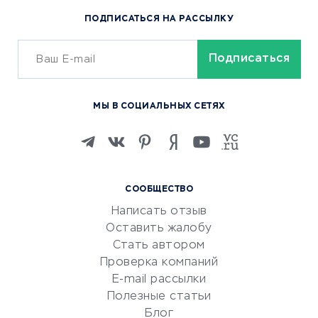
Популярные товары
ПОДПИСАТЬСЯ НА РАССЫЛКУ
Сервисы доставки
ОБУЧЕНИЕ И РАБОТА
Курсы по обучению
МЫ В СОЦИАЛЬНЫХ СЕТЯХ
Онлайн-школы
Изучение иностранных
языков
Курсы IT и digital
СООБЩЕСТВО
Маркетинг и продажи
Написать отзыв
Репетиторство
Оставить жалобу
Красота и здоровье
Стать автором
Сервисы по поиску работы
Проверка компаний
Сетевой маркетинг
E-mail рассылки
Университеты
Полезные статьи
Блог