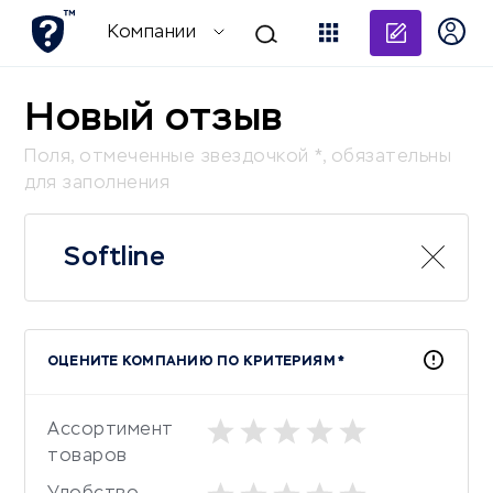
Добави
Компании
Новый отзыв
Поля, отмеченные звездочкой *, обязательны
для заполнения
Softline
ОЦЕНИТЕ КОМПАНИЮ ПО КРИТЕРИЯМ *
Ассортимент
товаров