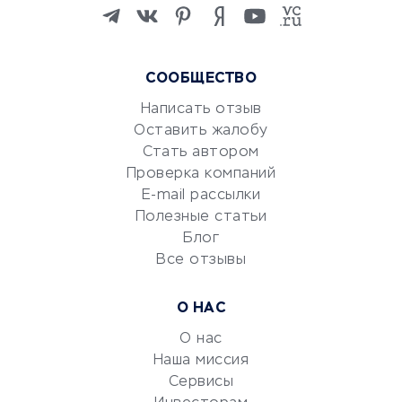
Изучение иностранных
языков
Курсы IT и digital
Маркетинг и продажи
СООБЩЕСТВО
Репетиторство
Написать отзыв
Красота и здоровье
Оставить жалобу
Стать автором
Сервисы по поиску работы
Проверка компаний
Сетевой маркетинг
E-mail рассылки
Университеты
Полезные статьи
Блог
Все отзывы
УСЛУГИ ДЛЯ БИЗНЕСА
Расчетно-кассовое
О НАС
обслуживание
О нас
Эквайринг
Наша миссия
CRM-системы
Сервисы
Электронный