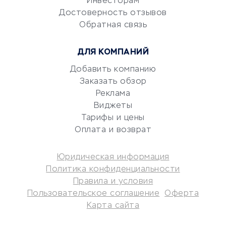
Инвесторам
документооборот
Достоверность отзывов
Обратная связь
Юридические компании
Консалтинговые компании
ДЛЯ КОМПАНИЙ
Аудиторские компании
Добавить компанию
Бухгалтерия онлайн
Заказать обзор
Онлайн-кассы
Реклама
SERM
Виджеты
Digital
Тарифы и цены
Оплата и возврат
КРЕДИТЫ И ЗАЙМЫ
Юридическая информация
Потребительские кредиты
Политика конфиденциальности
Кредитные карты
Правила и условия
Пользовательское соглашение
Оферта
Дебетовые карты
Карта сайта
Микрофинансовые
организации