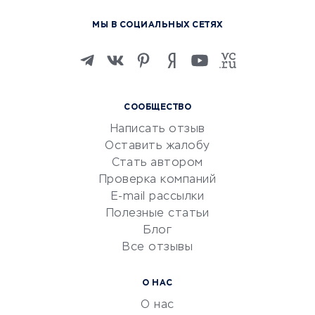
Курсы по обучению
МЫ В СОЦИАЛЬНЫХ СЕТЯХ
Онлайн-школы
Изучение иностранных
языков
Курсы IT и digital
СООБЩЕСТВО
Маркетинг и продажи
Написать отзыв
Репетиторство
Оставить жалобу
Красота и здоровье
Стать автором
Сервисы по поиску работы
Проверка компаний
Сетевой маркетинг
E-mail рассылки
Университеты
Полезные статьи
Блог
Все отзывы
УСЛУГИ ДЛЯ БИЗНЕСА
Расчетно-кассовое
О НАС
обслуживание
О нас