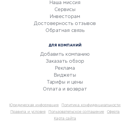
Эквайринг
Наша миссия
CRM-системы
Сервисы
Инвесторам
Электронный
Достоверность отзывов
документооборот
Обратная связь
Юридические компании
Консалтинговые компании
ДЛЯ КОМПАНИЙ
Аудиторские компании
Добавить компанию
Бухгалтерия онлайн
Заказать обзор
Онлайн-кассы
Реклама
SERM
Виджеты
Тарифы и цены
Digital
Оплата и возврат
КРЕДИТЫ И ЗАЙМЫ
Юридическая информация
Политика конфиденциальности
Потребительские кредиты
Правила и условия
Пользовательское соглашение
Оферта
Карта сайта
Кредитные карты
Дебетовые карты