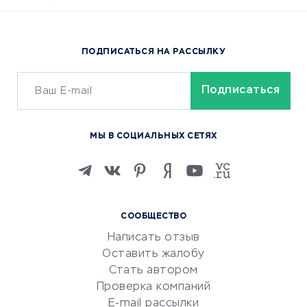
Доставка еды
Популярные товары
ПОДПИСАТЬСЯ НА РАССЫЛКУ
Сервисы доставки
ОБУЧЕНИЕ И РАБОТА
Курсы по обучению
МЫ В СОЦИАЛЬНЫХ СЕТЯХ
Онлайн-школы
Изучение иностранных
языков
Курсы IT и digital
СООБЩЕСТВО
Маркетинг и продажи
Написать отзыв
Репетиторство
Оставить жалобу
Красота и здоровье
Стать автором
Сервисы по поиску работы
Проверка компаний
Сетевой маркетинг
E-mail рассылки