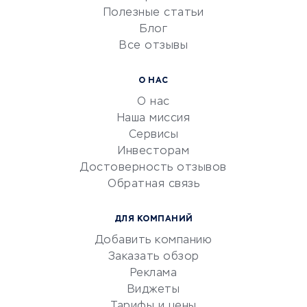
Университеты
Полезные статьи
Блог
Все отзывы
УСЛУГИ ДЛЯ БИЗНЕСА
Расчетно-кассовое
О НАС
обслуживание
О нас
Эквайринг
Наша миссия
CRM-системы
Сервисы
Инвесторам
Электронный
Достоверность отзывов
документооборот
Обратная связь
Юридические компании
Консалтинговые компании
ДЛЯ КОМПАНИЙ
Аудиторские компании
Добавить компанию
Бухгалтерия онлайн
Заказать обзор
Онлайн-кассы
Реклама
SERM
Виджеты
Тарифы и цены