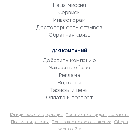
Эквайринг
Наша миссия
CRM-системы
Сервисы
Инвесторам
Электронный
Достоверность отзывов
документооборот
Обратная связь
Юридические компании
Консалтинговые компании
ДЛЯ КОМПАНИЙ
Аудиторские компании
Добавить компанию
Бухгалтерия онлайн
Заказать обзор
Онлайн-кассы
Реклама
SERM
Виджеты
Тарифы и цены
Digital
Оплата и возврат
КРЕДИТЫ И ЗАЙМЫ
Юридическая информация
Политика конфиденциальности
Потребительские кредиты
Правила и условия
Пользовательское соглашение
Оферта
Карта сайта
Кредитные карты