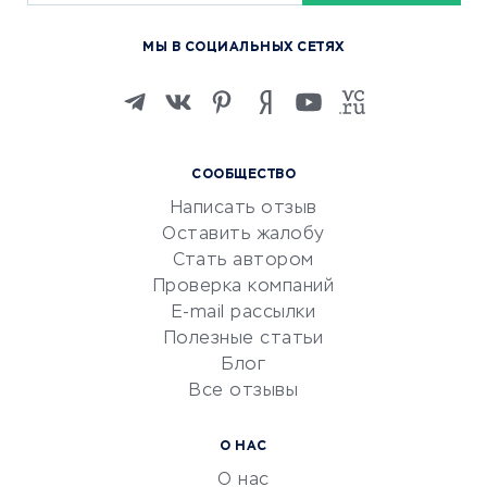
Курсы по обучению
МЫ В СОЦИАЛЬНЫХ СЕТЯХ
Онлайн-школы
Изучение иностранных
языков
Курсы IT и digital
СООБЩЕСТВО
Маркетинг и продажи
Написать отзыв
Репетиторство
Оставить жалобу
Красота и здоровье
Стать автором
Сервисы по поиску работы
Проверка компаний
Сетевой маркетинг
E-mail рассылки
Университеты
Полезные статьи
Блог
Все отзывы
УСЛУГИ ДЛЯ БИЗНЕСА
Расчетно-кассовое
О НАС
обслуживание
О нас