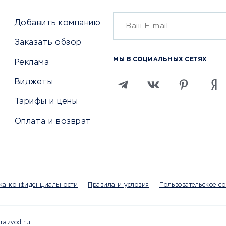
Бухгалтерия онлайн
й маркетинг
Онлайн-кассы
ситеты
Добавить компанию
SERM
Заказать обзор
Digital
МЫ В СОЦИАЛЬНЫХ СЕТЯХ
Реклама
ТВИЯ И СТРАХОВАНИЕ
ПРОДВИЖЕНИЕ И РЕКЛАМА
Виджеты
ствия
Регистраторы доменов
Тарифы и цены
 билетов
Хостинг компании
Оплата и возврат
ование отелей
Продвижение в социальны
сетях
рии
SEO-сервисы
ование автомобилей
Тизерные и рекламные се
ание онлайн
Аналитика
мпании
ка конфиденциальности
Правила и условия
Пользовательское с
Конструкторы сайтов
раторы
Чаты и чат-боты для сайт
Партнерские сети
razvod.ru