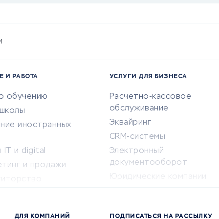
и
Е И РАБОТА
УСЛУГИ ДЛЯ БИЗНЕСА
по обучению
Расчетно-кассовое
обслуживание
-школы
Эквайринг
ение иностранных
CRM-системы
IT и digital
Электронный
документооборот
етинг и продажи
Юридические компании
титорство
Консалтинговые компании
ота и здоровье
Аудиторские компании
 по поиску работы
ДЛЯ КОМПАНИЙ
ПОДПИСАТЬСЯ НА РАССЫЛКУ