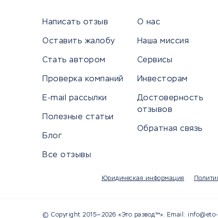
Сетево
Универ
Написать отзыв
О нас
Оставить жалобу
Наша миссия
Стать автором
Сервисы
КРЕДИТЫ И ЗАЙМЫ
ПУТЕШЕС
Проверка компаний
Инвесторам
Потребительские кредиты
Путеше
E-mail рассылки
Достоверность
Кредитные карты
Покупка
отзывов
Полезные статьи
Дебетовые карты
Бронир
Обратная связь
Микрофинансовые организации
Санато
Блог
Подбор кредита
Бронир
Все отзывы
Улучшение кредитной истории
Страхов
Платежные системы
Авиако
Юридическая информация
Полити
Туропе
© Copyright 2015—2026 «Это развод™». Email: info@eto-