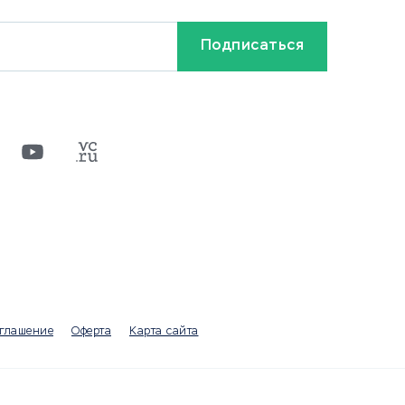
Кредиты и займы
Бонусы и акции
Видео
Разное
х
ти
оглашение
Оферта
Карта сайта
а