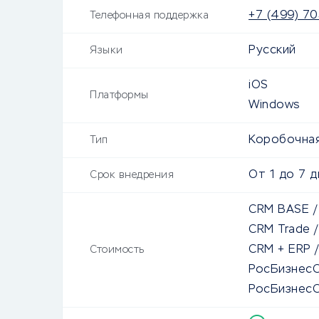
+7 (499) 7
Телефонная поддержка
Русский
Языки
iOS
Платформы
Windows
Коробочная
Тип
От
1
до
7 д
Срок внедрения
CRM BASE
CRM Trade
CRM + ERP
Стоимость
РосБизнес
РосБизнесС