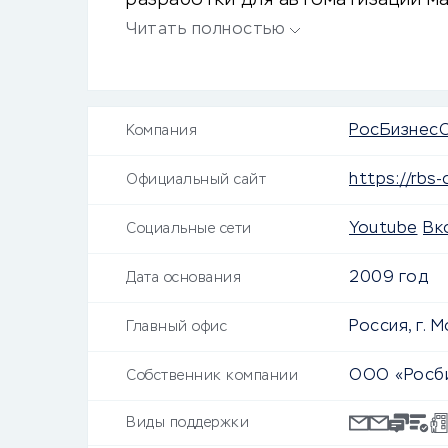
разработки для автоматизации ма
тест-драйв, промокоды и партнер
Читать полностью
РосБизнес
Компания
https://rbs-
Официальный сайт
Youtube
Вк
Социальные сети
2009 год
Дата основания
Россия, г. М
Главный офис
ООО «Росб
Собственник компании
Виды поддержки