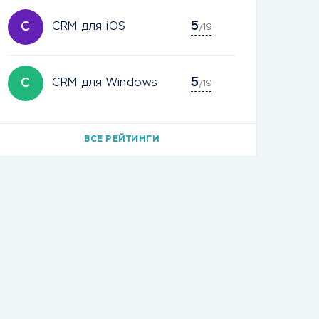
5
C
CRM для iOS
/19
5
C
CRM для Windows
/19
ВСЕ РЕЙТИНГИ