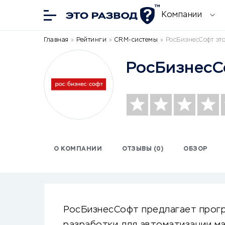
Компании
Главная
»
Рейтинги
»
CRM-системы
»
РосБизнесСофт эт
РосБизнесС
О КОМПАНИИ
ОТЗЫВЫ (0)
ОБЗОР
РосБизнесСофт предлагает прог