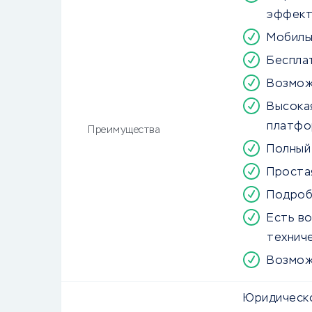
эффект
Мобиль
Беспла
Возмож
Высока
платфо
Преимущества
Полный
Проста
Подроб
Есть в
технич
Возмож
Юридическо