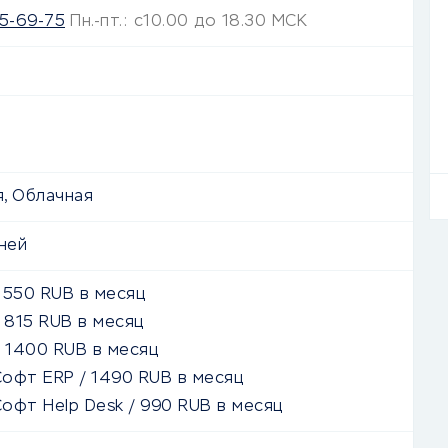
05-69-75
Пн.-пт.: с10.00 до 18.30 МСК
, Облачная
ней
/
550
RUB
в месяц
/
815
RUB
в месяц
/
1400
RUB
в месяц
Софт ERP
/
1490
RUB
в месяц
офт Help Desk
/
990
RUB
в месяц