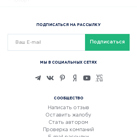
Спорт
Доставка еды
Популярные товары
ПОДПИСАТЬСЯ НА РАССЫЛКУ
Сервисы доставки
ОБУЧЕНИЕ И РАБОТА
Курсы по обучению
МЫ В СОЦИАЛЬНЫХ СЕТЯХ
Онлайн-школы
Изучение иностранных
языков
Курсы IT и digital
СООБЩЕСТВО
Маркетинг и продажи
Написать отзыв
Репетиторство
Оставить жалобу
Красота и здоровье
Стать автором
Сервисы по поиску работы
Проверка компаний
Сетевой маркетинг