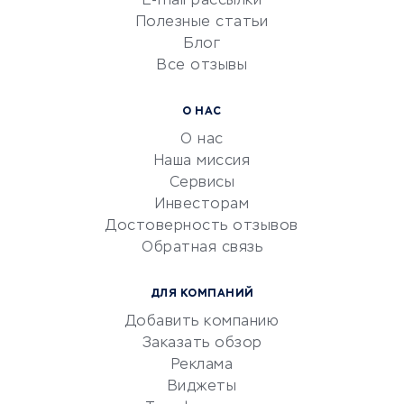
E-mail рассылки
Университеты
Полезные статьи
Блог
Все отзывы
УСЛУГИ ДЛЯ БИЗНЕСА
Расчетно-кассовое
О НАС
обслуживание
О нас
Эквайринг
Наша миссия
CRM-системы
Сервисы
Инвесторам
Электронный
Достоверность отзывов
документооборот
Обратная связь
Юридические компании
Консалтинговые компании
ДЛЯ КОМПАНИЙ
Аудиторские компании
Добавить компанию
Бухгалтерия онлайн
Заказать обзор
Онлайн-кассы
Реклама
SERM
Виджеты