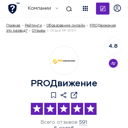
Добави
Компании
Главная
»
Рейтинги
»
Образование онлайн
»
PROДвижение
это развод?
»
Отзывы
»
Отзыв № 91511
4.8
PROДвижение
Всего отзывов
591