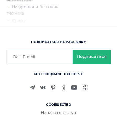
Цифровая и бытовая
техника
Спорт
Доставка еды
Популярные товары
ПОДПИСАТЬСЯ НА РАССЫЛКУ
Сервисы доставки
ОБУЧЕНИЕ И РАБОТА
Курсы по обучению
МЫ В СОЦИАЛЬНЫХ СЕТЯХ
Онлайн-школы
Изучение иностранных
языков
Курсы IT и digital
СООБЩЕСТВО
Маркетинг и продажи
Написать отзыв
Репетиторство