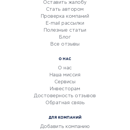
Оставить жалобу
Красота и здоровье
Стать автором
Сервисы по поиску работы
Проверка компаний
Сетевой маркетинг
E-mail рассылки
Университеты
Полезные статьи
Блог
Все отзывы
УСЛУГИ ДЛЯ БИЗНЕСА
Расчетно-кассовое
О НАС
обслуживание
О нас
Эквайринг
Наша миссия
CRM-системы
Сервисы
Инвесторам
Электронный
Достоверность отзывов
документооборот
Обратная связь
Юридические компании
Консалтинговые компании
ДЛЯ КОМПАНИЙ
Аудиторские компании
Добавить компанию