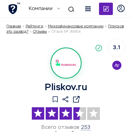
Добави
Компании
Главная
»
Рейтинги
»
Микрофинансовые компании
»
Плисков
это развод?
»
Отзывы
»
Отзыв № 39904
3.1
По
компания
Pliskov.ru
Всего отзывов
253