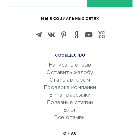
ОБУЧЕНИЕ И РАБОТА
Курсы по обучению
МЫ В СОЦИАЛЬНЫХ СЕТЯХ
Онлайн-школы
Изучение иностранных
языков
Курсы IT и digital
СООБЩЕСТВО
Маркетинг и продажи
Написать отзыв
Репетиторство
Оставить жалобу
Красота и здоровье
Стать автором
Сервисы по поиску работы
Проверка компаний
Сетевой маркетинг
E-mail рассылки
Университеты
Полезные статьи
Блог
Все отзывы
УСЛУГИ ДЛЯ БИЗНЕСА
Расчетно-кассовое
О НАС
обслуживание