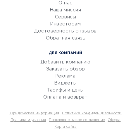
О нас
Эквайринг
Наша миссия
CRM-системы
Сервисы
Инвесторам
Электронный
Достоверность отзывов
документооборот
Обратная связь
Юридические компании
Консалтинговые компании
ДЛЯ КОМПАНИЙ
Аудиторские компании
Добавить компанию
Бухгалтерия онлайн
Заказать обзор
Онлайн-кассы
Реклама
SERM
Виджеты
Тарифы и цены
Digital
Оплата и возврат
КРЕДИТЫ И ЗАЙМЫ
Юридическая информация
Политика конфиденциальности
Потребительские кредиты
Правила и условия
Пользовательское соглашение
Оферта
Карта сайта
Кредитные карты