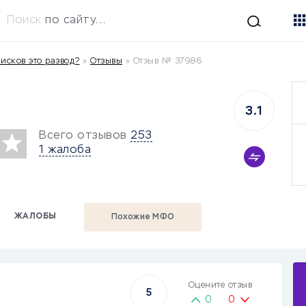
Поиск
по сайту...
исков это развод?
»
Отзывы
»
Отзыв № 37986
3.1
Всего отзывов
253
1 жалоба
ЖАЛОБЫ
Похожие МФО
Оцените отзыв
5
0
0