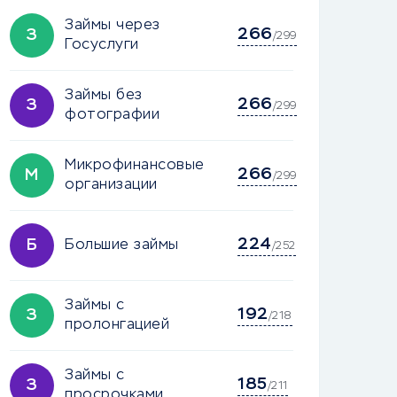
Займы через
266
З
/299
Госуслуги
Займы без
266
З
/299
фотографии
Микрофинансовые
266
М
/299
организации
224
Б
Большие займы
/252
Займы с
192
З
/218
пролонгацией
Займы с
185
З
/211
просрочками