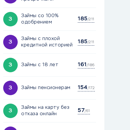
Займы со 100%
185
З
/211
одобрением
Займы с плохой
185
З
/211
кредитной историей
161
З
Займы с 18 лет
/186
154
З
Займы пенсионерам
/172
Займы на карту без
57
З
/61
отказа онлайн