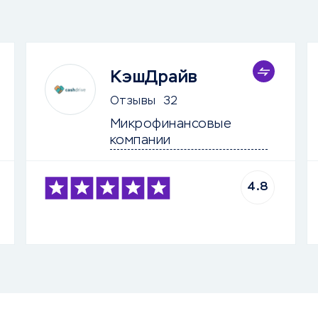
КэшДрайв
Отзывы
32
Микрофинансовые 
компании
4.8