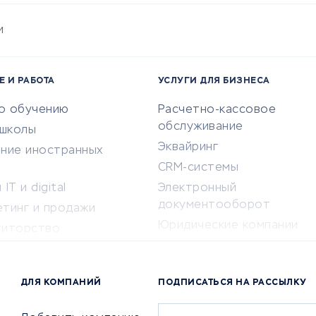
и
Е И РАБОТА
УСЛУГИ ДЛЯ БИЗНЕСА
по обучению
Расчетно-кассовое
обслуживание
-школы
Эквайринг
ение иностранных
CRM-системы
IT и digital
Электронный
документооборот
етинг и продажи
Юридические компании
титорство
Консалтинговые компании
ота и здоровье
Аудиторские компании
 по поиску работы
ДЛЯ КОМПАНИЙ
ПОДПИСАТЬСЯ НА РАССЫЛКУ
Бухгалтерия онлайн
й маркетинг
Онлайн-кассы
ситеты